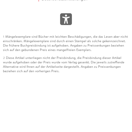
Mängelexemplare sind Bücher mit leichten Beschädigungen, die das Lesen aber nicht
1
einschränken. Mängelexemplare sind durch einen Stempel als solche gekennzeichnet.
Die frühere Buchpreisbindung ist aufgehoben. Angaben zu Preissenkungen beziehen
sich auf den gebundenen Preis eines mangelfreien Exemplars.
Diese Artikel unterliegen nicht der Preisbindung, die Preisbindung dieser Artikel
2
wurde aufgehoben oder der Preis wurde vom Verlag gesenkt. Die jeweils zutreffende
Alternative wird Ihnen auf der Artikelseite dargestellt. Angaben zu Preissenkungen
beziehen sich auf den vorherigen Preis.
Durch Öffnen der Leseprobe willigen Sie ein, dass Daten an den Anbieter der
3
Leseprobe übermittelt werden.
Der gebundene Preis dieses Artikels wird nach Ablauf des auf der Artikelseite
4
dargestellten Datums vom Verlag angehoben.
Der Preisvergleich bezieht sich auf die unverbindliche Preisempfehlung (UVP) des
5
Herstellers.
Der gebundene Preis dieses Artikels wurde vom Verlag gesenkt. Angaben zu
6
Preissenkungen beziehen sich auf den vorherigen Preis.
Die Preisbindung dieses Artikels wurde aufgehoben. Angaben zu Preissenkungen
7