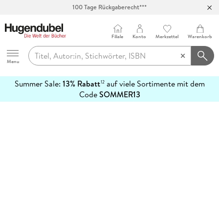
100 Tage Rückgaberecht***
Abholung in über 100 Filialen
Filiale
Konto
Merkzettel
Warenkorb
Hugendubel
Menu
Summer Sale:
13% Rabatt
auf viele Sortimente mit dem
12
mehr
Code
SOMMER13
erfahren