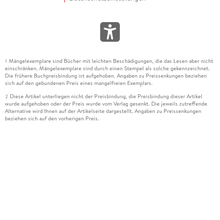
Mängelexemplare sind Bücher mit leichten Beschädigungen, die das Lesen aber nicht
1
einschränken. Mängelexemplare sind durch einen Stempel als solche gekennzeichnet.
Die frühere Buchpreisbindung ist aufgehoben. Angaben zu Preissenkungen beziehen
sich auf den gebundenen Preis eines mangelfreien Exemplars.
Diese Artikel unterliegen nicht der Preisbindung, die Preisbindung dieser Artikel
2
wurde aufgehoben oder der Preis wurde vom Verlag gesenkt. Die jeweils zutreffende
Alternative wird Ihnen auf der Artikelseite dargestellt. Angaben zu Preissenkungen
beziehen sich auf den vorherigen Preis.
Durch Öffnen der Leseprobe willigen Sie ein, dass Daten an den Anbieter der
3
Leseprobe übermittelt werden.
Der gebundene Preis dieses Artikels wird nach Ablauf des auf der Artikelseite
4
dargestellten Datums vom Verlag angehoben.
Der Preisvergleich bezieht sich auf die unverbindliche Preisempfehlung (UVP) des
5
Herstellers.
Der gebundene Preis dieses Artikels wurde vom Verlag gesenkt. Angaben zu
6
Preissenkungen beziehen sich auf den vorherigen Preis.
Die Preisbindung dieses Artikels wurde aufgehoben. Angaben zu Preissenkungen
7