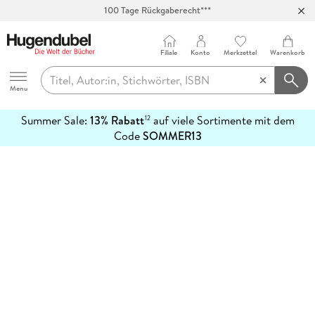
100 Tage Rückgaberecht***
Abholung in über 100 Filialen
Filiale
Konto
Merkzettel
Warenkorb
Hugendubel
Menu
Summer Sale:
13% Rabatt
auf viele Sortimente mit dem
12
mehr
Code
SOMMER13
erfahren