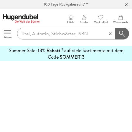
100 Tage Rückgaberecht***
Abholung in über 100 Filialen
Filiale
Konto
Merkzettel
Warenkorb
Hugendubel
Menu
Summer Sale:
13% Rabatt
auf viele Sortimente mit dem
12
mehr
Code
SOMMER13
erfahren