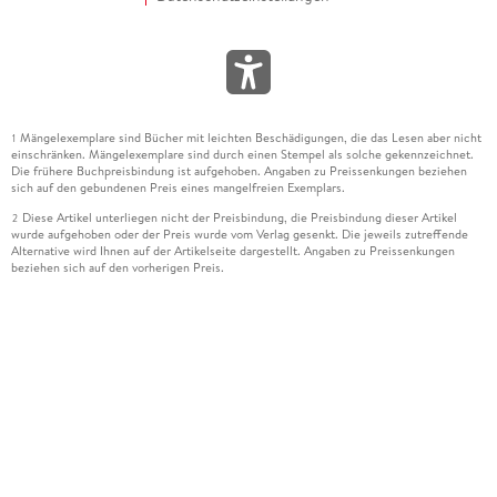
Mängelexemplare sind Bücher mit leichten Beschädigungen, die das Lesen aber nicht
1
einschränken. Mängelexemplare sind durch einen Stempel als solche gekennzeichnet.
Die frühere Buchpreisbindung ist aufgehoben. Angaben zu Preissenkungen beziehen
sich auf den gebundenen Preis eines mangelfreien Exemplars.
Diese Artikel unterliegen nicht der Preisbindung, die Preisbindung dieser Artikel
2
wurde aufgehoben oder der Preis wurde vom Verlag gesenkt. Die jeweils zutreffende
Alternative wird Ihnen auf der Artikelseite dargestellt. Angaben zu Preissenkungen
beziehen sich auf den vorherigen Preis.
Durch Öffnen der Leseprobe willigen Sie ein, dass Daten an den Anbieter der
3
Leseprobe übermittelt werden.
Der gebundene Preis dieses Artikels wird nach Ablauf des auf der Artikelseite
4
dargestellten Datums vom Verlag angehoben.
Der Preisvergleich bezieht sich auf die unverbindliche Preisempfehlung (UVP) des
5
Herstellers.
Der gebundene Preis dieses Artikels wurde vom Verlag gesenkt. Angaben zu
6
Preissenkungen beziehen sich auf den vorherigen Preis.
Die Preisbindung dieses Artikels wurde aufgehoben. Angaben zu Preissenkungen
7