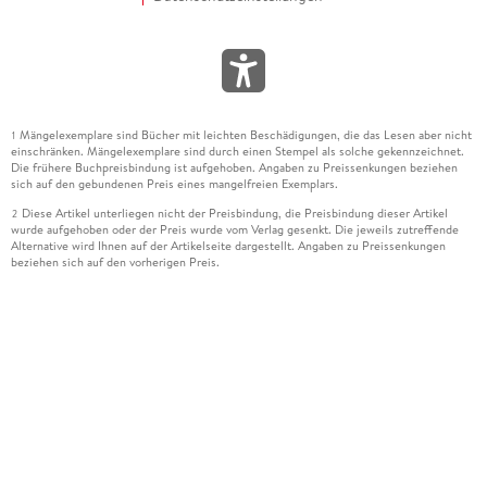
Mängelexemplare sind Bücher mit leichten Beschädigungen, die das Lesen aber nicht
1
einschränken. Mängelexemplare sind durch einen Stempel als solche gekennzeichnet.
Die frühere Buchpreisbindung ist aufgehoben. Angaben zu Preissenkungen beziehen
sich auf den gebundenen Preis eines mangelfreien Exemplars.
Diese Artikel unterliegen nicht der Preisbindung, die Preisbindung dieser Artikel
2
wurde aufgehoben oder der Preis wurde vom Verlag gesenkt. Die jeweils zutreffende
Alternative wird Ihnen auf der Artikelseite dargestellt. Angaben zu Preissenkungen
beziehen sich auf den vorherigen Preis.
Durch Öffnen der Leseprobe willigen Sie ein, dass Daten an den Anbieter der
3
Leseprobe übermittelt werden.
Der gebundene Preis dieses Artikels wird nach Ablauf des auf der Artikelseite
4
dargestellten Datums vom Verlag angehoben.
Der Preisvergleich bezieht sich auf die unverbindliche Preisempfehlung (UVP) des
5
Herstellers.
Der gebundene Preis dieses Artikels wurde vom Verlag gesenkt. Angaben zu
6
Preissenkungen beziehen sich auf den vorherigen Preis.
Die Preisbindung dieses Artikels wurde aufgehoben. Angaben zu Preissenkungen
7