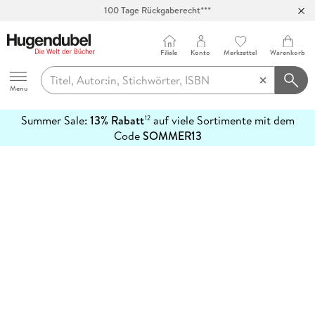
100 Tage Rückgaberecht***
Abholung in über 100 Filialen
Filiale
Konto
Merkzettel
Warenkorb
Hugendubel
Menu
Summer Sale:
13% Rabatt
auf viele Sortimente mit dem
12
mehr
Code
SOMMER13
erfahren