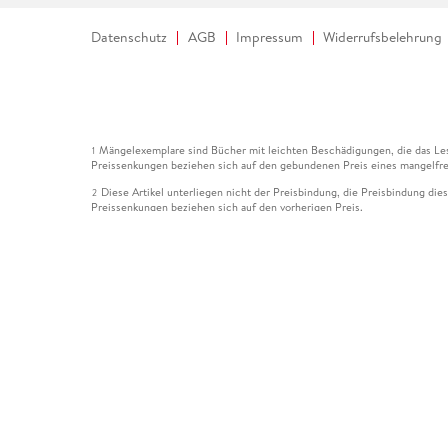
Datenschutz
AGB
Impressum
Widerrufsbelehrung
Mängelexemplare sind Bücher mit leichten Beschädigungen, die das Les
1
Preissenkungen beziehen sich auf den gebundenen Preis eines mangelfre
Diese Artikel unterliegen nicht der Preisbindung, die Preisbindung die
2
Preissenkungen beziehen sich auf den vorherigen Preis.
Durch Öffnen der Leseprobe willigen Sie ein, dass Daten an den Anbie
3
Der gebundene Preis dieses Artikels wird nach Ablauf des auf der Arti
4
Der Preisvergleich bezieht sich auf die unverbindliche Preisempfehlun
5
Der gebundene Preis dieses Artikels wurde vom Verlag gesenkt. Angabe
6
Die Preisbindung dieses Artikels wurde aufgehoben. Angaben zu Preis
7
Der gebundene Preis dieses Artikels wird nach Ablauf des auf der Arti
8
Ihr Gutschein SOMMER13 gilt bis einschließlich 10.08.2026. Sie könne
12
gültig für gesetzlich preisgebundene Artikel (deutschsprachige Bücher 
Gutscheinen und Geschenkkarten kombinierbar. Eine Barauszahlung ist ni