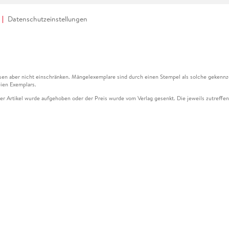
Datenschutzeinstellungen
en aber nicht einschränken. Mängelexemplare sind durch einen Stempel als solche gekennz
ien Exemplars.
ser Artikel wurde aufgehoben oder der Preis wurde vom Verlag gesenkt. Die jeweils zutreffend
ter der Leseprobe übermittelt werden.
kelseite dargestellten Datums vom Verlag angehoben.
g (UVP) des Herstellers.
n zu Preissenkungen beziehen sich auf den vorherigen Preis.
senkungen beziehen sich auf den letzten gebundenen Preis.
kelseite dargestellten Datums vom Verlag angehoben.
n den Gutschein ausschließlich online einlösen unter www.hugendubel.de. Keine Bestellung z
und eBooks) sowie für preisgebundene Kalender, tolino shine (4016621130466), tolino selec
cht möglich. Ein Weiterverkauf und der Handel des Gutscheincodes sind nicht gestattet.