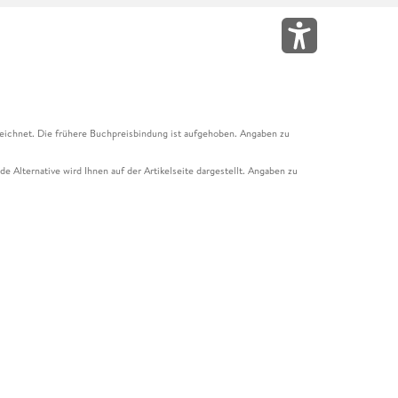
eichnet. Die frühere Buchpreisbindung ist aufgehoben. Angaben zu
e Alternative wird Ihnen auf der Artikelseite dargestellt. Angaben zu
ur Abholung mit Zahlung in der Filiale möglich. Der Gutschein ist nicht
t und das Hugendubel Hörbuch Abo. Der Gutschein ist nicht mit anderen