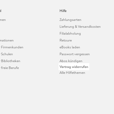
l
Hilfe
hmen
Zahlungsarten
Lieferung & Versandkosten
Filialabholung
mationen
Retoure
ür Firmenkunden
eBooks laden
r Schulen
Passwort vergessen
r Bibliotheken
Abos kündigen
Vertrag widerrufen
r freie Berufe
Alle Hilfethemen