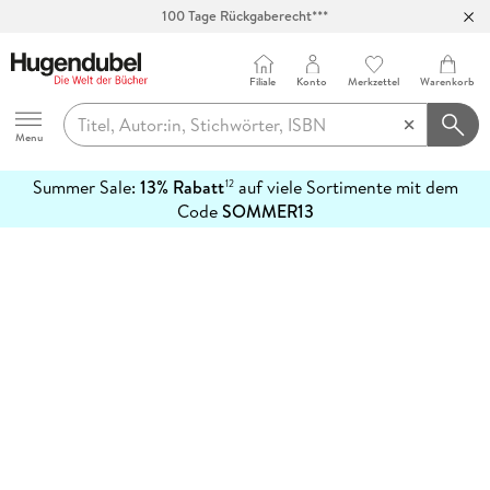
100 Tage Rückgaberecht***
Abholung in über 100 Filialen
Filiale
Konto
Merkzettel
Warenkorb
Hugendubel
Menu
Summer Sale:
13% Rabatt
auf viele Sortimente mit dem
12
mehr
Code
SOMMER13
erfahren