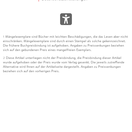
Mängelexemplare sind Bücher mit leichten Beschädigungen, die das Lesen aber nicht
1
einschränken. Mängelexemplare sind durch einen Stempel als solche gekennzeichnet.
Die frühere Buchpreisbindung ist aufgehoben. Angaben zu Preissenkungen beziehen
sich auf den gebundenen Preis eines mangelfreien Exemplars.
Diese Artikel unterliegen nicht der Preisbindung, die Preisbindung dieser Artikel
2
wurde aufgehoben oder der Preis wurde vom Verlag gesenkt. Die jeweils zutreffende
Alternative wird Ihnen auf der Artikelseite dargestellt. Angaben zu Preissenkungen
beziehen sich auf den vorherigen Preis.
Durch Öffnen der Leseprobe willigen Sie ein, dass Daten an den Anbieter der
3
Leseprobe übermittelt werden.
Der gebundene Preis dieses Artikels wird nach Ablauf des auf der Artikelseite
4
dargestellten Datums vom Verlag angehoben.
Der Preisvergleich bezieht sich auf die unverbindliche Preisempfehlung (UVP) des
5
Herstellers.
Der gebundene Preis dieses Artikels wurde vom Verlag gesenkt. Angaben zu
6
Preissenkungen beziehen sich auf den vorherigen Preis.
Die Preisbindung dieses Artikels wurde aufgehoben. Angaben zu Preissenkungen
7