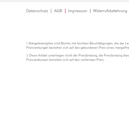
Datenschutz
AGB
Impressum
Widerrufsbelehrung
Mängelexemplare sind Bücher mit leichten Beschädigungen, die das Les
1
Preissenkungen beziehen sich auf den gebundenen Preis eines mangelfre
Diese Artikel unterliegen nicht der Preisbindung, die Preisbindung die
2
Preissenkungen beziehen sich auf den vorherigen Preis.
Durch Öffnen der Leseprobe willigen Sie ein, dass Daten an den Anbie
3
Der gebundene Preis dieses Artikels wird nach Ablauf des auf der Arti
4
Der Preisvergleich bezieht sich auf die unverbindliche Preisempfehlun
5
Der gebundene Preis dieses Artikels wurde vom Verlag gesenkt. Angabe
6
Die Preisbindung dieses Artikels wurde aufgehoben. Angaben zu Preis
7
Der gebundene Preis dieses Artikels wird nach Ablauf des auf der Arti
8
Ihr Gutschein SOMMER13 gilt bis einschließlich 10.08.2026. Sie könne
12
gültig für gesetzlich preisgebundene Artikel (deutschsprachige Bücher 
Gutscheinen und Geschenkkarten kombinierbar. Eine Barauszahlung ist ni