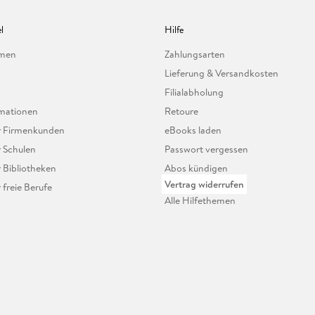
l
Hilfe
hmen
Zahlungsarten
Lieferung & Versandkosten
Filialabholung
mationen
Retoure
ür Firmenkunden
eBooks laden
r Schulen
Passwort vergessen
r Bibliotheken
Abos kündigen
Vertrag widerrufen
r freie Berufe
Alle Hilfethemen