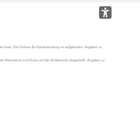
eichnet. Die frühere Buchpreisbindung ist aufgehoben. Angaben zu
e Alternative wird Ihnen auf der Artikelseite dargestellt. Angaben zu
ur Abholung mit Zahlung in der Filiale möglich. Der Gutschein ist nicht
t und das Hugendubel Hörbuch Abo. Der Gutschein ist nicht mit anderen