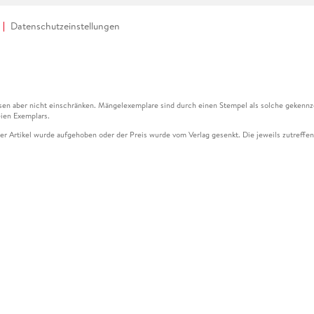
Datenschutzeinstellungen
en aber nicht einschränken. Mängelexemplare sind durch einen Stempel als solche gekennz
ien Exemplars.
ser Artikel wurde aufgehoben oder der Preis wurde vom Verlag gesenkt. Die jeweils zutreffend
ter der Leseprobe übermittelt werden.
kelseite dargestellten Datums vom Verlag angehoben.
g (UVP) des Herstellers.
n zu Preissenkungen beziehen sich auf den vorherigen Preis.
senkungen beziehen sich auf den letzten gebundenen Preis.
kelseite dargestellten Datums vom Verlag angehoben.
n den Gutschein ausschließlich online einlösen unter www.hugendubel.de. Keine Bestellung z
und eBooks) sowie für preisgebundene Kalender, tolino shine (4016621130466), tolino selec
cht möglich. Ein Weiterverkauf und der Handel des Gutscheincodes sind nicht gestattet.