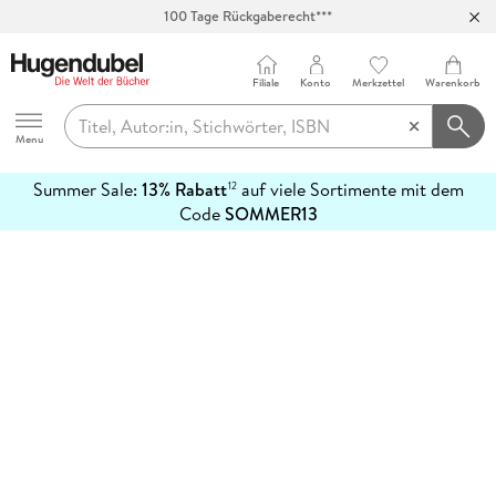
100 Tage Rückgaberecht***
Abholung in über 100 Filialen
Filiale
Konto
Merkzettel
Warenkorb
Hugendubel
Menu
Summer Sale:
13% Rabatt
auf viele Sortimente mit dem
12
mehr
Code
SOMMER13
erfahren