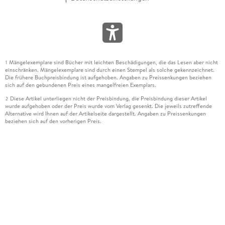
Mängelexemplare sind Bücher mit leichten Beschädigungen, die das Lesen aber nicht
1
einschränken. Mängelexemplare sind durch einen Stempel als solche gekennzeichnet.
Die frühere Buchpreisbindung ist aufgehoben. Angaben zu Preissenkungen beziehen
sich auf den gebundenen Preis eines mangelfreien Exemplars.
Diese Artikel unterliegen nicht der Preisbindung, die Preisbindung dieser Artikel
2
wurde aufgehoben oder der Preis wurde vom Verlag gesenkt. Die jeweils zutreffende
Alternative wird Ihnen auf der Artikelseite dargestellt. Angaben zu Preissenkungen
beziehen sich auf den vorherigen Preis.
Durch Öffnen der Leseprobe willigen Sie ein, dass Daten an den Anbieter der
3
Leseprobe übermittelt werden.
Der gebundene Preis dieses Artikels wird nach Ablauf des auf der Artikelseite
4
dargestellten Datums vom Verlag angehoben.
Der Preisvergleich bezieht sich auf die unverbindliche Preisempfehlung (UVP) des
5
Herstellers.
Der gebundene Preis dieses Artikels wurde vom Verlag gesenkt. Angaben zu
6
Preissenkungen beziehen sich auf den vorherigen Preis.
Die Preisbindung dieses Artikels wurde aufgehoben. Angaben zu Preissenkungen
7