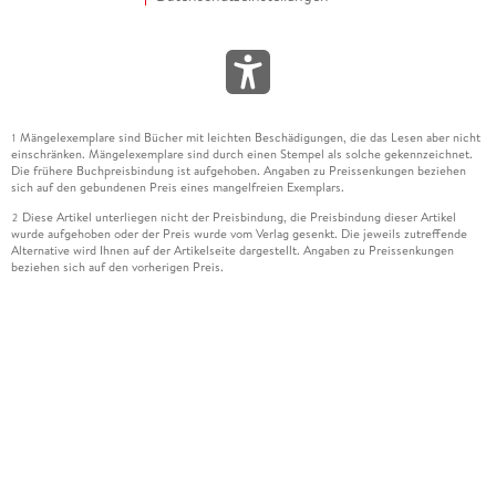
Mängelexemplare sind Bücher mit leichten Beschädigungen, die das Lesen aber nicht
1
einschränken. Mängelexemplare sind durch einen Stempel als solche gekennzeichnet.
Die frühere Buchpreisbindung ist aufgehoben. Angaben zu Preissenkungen beziehen
sich auf den gebundenen Preis eines mangelfreien Exemplars.
Diese Artikel unterliegen nicht der Preisbindung, die Preisbindung dieser Artikel
2
wurde aufgehoben oder der Preis wurde vom Verlag gesenkt. Die jeweils zutreffende
Alternative wird Ihnen auf der Artikelseite dargestellt. Angaben zu Preissenkungen
beziehen sich auf den vorherigen Preis.
Durch Öffnen der Leseprobe willigen Sie ein, dass Daten an den Anbieter der
3
Leseprobe übermittelt werden.
Der gebundene Preis dieses Artikels wird nach Ablauf des auf der Artikelseite
4
dargestellten Datums vom Verlag angehoben.
Der Preisvergleich bezieht sich auf die unverbindliche Preisempfehlung (UVP) des
5
Herstellers.
Der gebundene Preis dieses Artikels wurde vom Verlag gesenkt. Angaben zu
6
Preissenkungen beziehen sich auf den vorherigen Preis.
Die Preisbindung dieses Artikels wurde aufgehoben. Angaben zu Preissenkungen
7