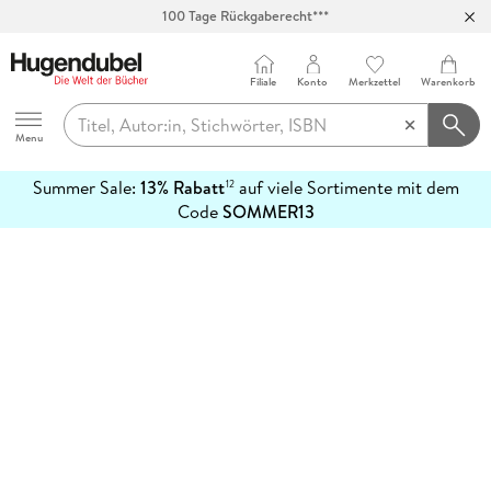
100 Tage Rückgaberecht***
Abholung in über 100 Filialen
Filiale
Konto
Merkzettel
Warenkorb
Hugendubel
Menu
Summer Sale:
13% Rabatt
auf viele Sortimente mit dem
12
mehr
Code
SOMMER13
erfahren