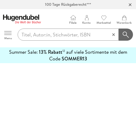
100 Tage Rückgaberecht***
Abholung in über 100 Filialen
Filiale
Konto
Merkzettel
Warenkorb
Hugendubel
Menu
Summer Sale:
13% Rabatt
auf viele Sortimente mit dem
12
mehr
Code
SOMMER13
erfahren