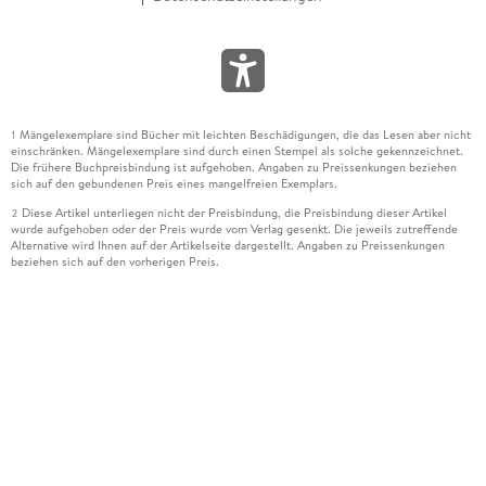
Mängelexemplare sind Bücher mit leichten Beschädigungen, die das Lesen aber nicht
1
einschränken. Mängelexemplare sind durch einen Stempel als solche gekennzeichnet.
Die frühere Buchpreisbindung ist aufgehoben. Angaben zu Preissenkungen beziehen
sich auf den gebundenen Preis eines mangelfreien Exemplars.
Diese Artikel unterliegen nicht der Preisbindung, die Preisbindung dieser Artikel
2
wurde aufgehoben oder der Preis wurde vom Verlag gesenkt. Die jeweils zutreffende
Alternative wird Ihnen auf der Artikelseite dargestellt. Angaben zu Preissenkungen
beziehen sich auf den vorherigen Preis.
Durch Öffnen der Leseprobe willigen Sie ein, dass Daten an den Anbieter der
3
Leseprobe übermittelt werden.
Der gebundene Preis dieses Artikels wird nach Ablauf des auf der Artikelseite
4
dargestellten Datums vom Verlag angehoben.
Der Preisvergleich bezieht sich auf die unverbindliche Preisempfehlung (UVP) des
5
Herstellers.
Der gebundene Preis dieses Artikels wurde vom Verlag gesenkt. Angaben zu
6
Preissenkungen beziehen sich auf den vorherigen Preis.
Die Preisbindung dieses Artikels wurde aufgehoben. Angaben zu Preissenkungen
7