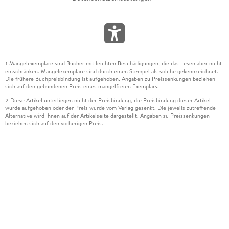
Mängelexemplare sind Bücher mit leichten Beschädigungen, die das Lesen aber nicht
1
einschränken. Mängelexemplare sind durch einen Stempel als solche gekennzeichnet.
Die frühere Buchpreisbindung ist aufgehoben. Angaben zu Preissenkungen beziehen
sich auf den gebundenen Preis eines mangelfreien Exemplars.
Diese Artikel unterliegen nicht der Preisbindung, die Preisbindung dieser Artikel
2
wurde aufgehoben oder der Preis wurde vom Verlag gesenkt. Die jeweils zutreffende
Alternative wird Ihnen auf der Artikelseite dargestellt. Angaben zu Preissenkungen
beziehen sich auf den vorherigen Preis.
Durch Öffnen der Leseprobe willigen Sie ein, dass Daten an den Anbieter der
3
Leseprobe übermittelt werden.
Der gebundene Preis dieses Artikels wird nach Ablauf des auf der Artikelseite
4
dargestellten Datums vom Verlag angehoben.
Der Preisvergleich bezieht sich auf die unverbindliche Preisempfehlung (UVP) des
5
Herstellers.
Der gebundene Preis dieses Artikels wurde vom Verlag gesenkt. Angaben zu
6
Preissenkungen beziehen sich auf den vorherigen Preis.
Die Preisbindung dieses Artikels wurde aufgehoben. Angaben zu Preissenkungen
7