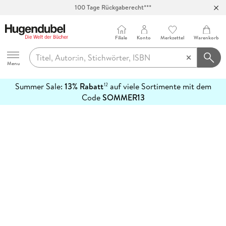
100 Tage Rückgaberecht***
Abholung in über 100 Filialen
Filiale
Konto
Merkzettel
Warenkorb
Hugendubel
Menu
Summer Sale:
13% Rabatt
auf viele Sortimente mit dem
12
mehr
Code
SOMMER13
erfahren