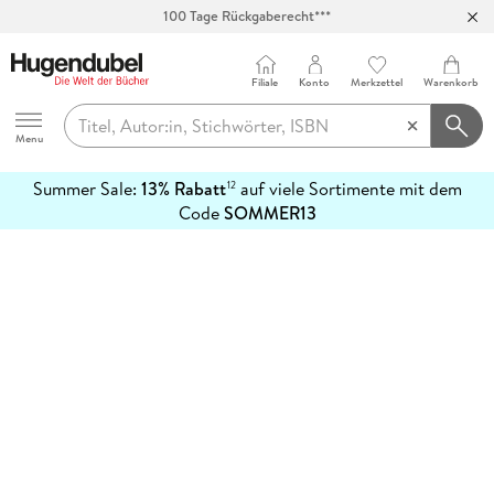
100 Tage Rückgaberecht***
Abholung in über 100 Filialen
Filiale
Konto
Merkzettel
Warenkorb
Hugendubel
Menu
Summer Sale:
13% Rabatt
auf viele Sortimente mit dem
12
mehr
Code
SOMMER13
erfahren