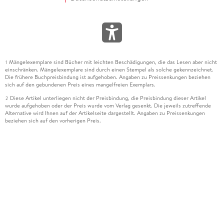
Mängelexemplare sind Bücher mit leichten Beschädigungen, die das Lesen aber nicht
1
einschränken. Mängelexemplare sind durch einen Stempel als solche gekennzeichnet.
Die frühere Buchpreisbindung ist aufgehoben. Angaben zu Preissenkungen beziehen
sich auf den gebundenen Preis eines mangelfreien Exemplars.
Diese Artikel unterliegen nicht der Preisbindung, die Preisbindung dieser Artikel
2
wurde aufgehoben oder der Preis wurde vom Verlag gesenkt. Die jeweils zutreffende
Alternative wird Ihnen auf der Artikelseite dargestellt. Angaben zu Preissenkungen
beziehen sich auf den vorherigen Preis.
Durch Öffnen der Leseprobe willigen Sie ein, dass Daten an den Anbieter der
3
Leseprobe übermittelt werden.
Der gebundene Preis dieses Artikels wird nach Ablauf des auf der Artikelseite
4
dargestellten Datums vom Verlag angehoben.
Der Preisvergleich bezieht sich auf die unverbindliche Preisempfehlung (UVP) des
5
Herstellers.
Der gebundene Preis dieses Artikels wurde vom Verlag gesenkt. Angaben zu
6
Preissenkungen beziehen sich auf den vorherigen Preis.
Die Preisbindung dieses Artikels wurde aufgehoben. Angaben zu Preissenkungen
7