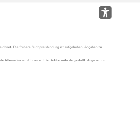
eichnet. Die frühere Buchpreisbindung ist aufgehoben. Angaben zu
e Alternative wird Ihnen auf der Artikelseite dargestellt. Angaben zu
ur Abholung mit Zahlung in der Filiale möglich. Der Gutschein ist nicht
t und das Hugendubel Hörbuch Abo. Der Gutschein ist nicht mit anderen