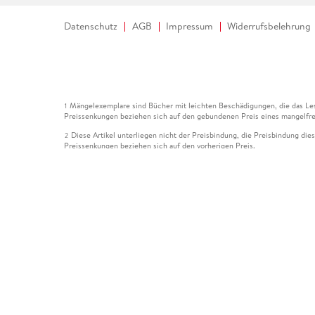
Datenschutz
AGB
Impressum
Widerrufsbelehrung
Mängelexemplare sind Bücher mit leichten Beschädigungen, die das Les
1
Preissenkungen beziehen sich auf den gebundenen Preis eines mangelfre
Diese Artikel unterliegen nicht der Preisbindung, die Preisbindung die
2
Preissenkungen beziehen sich auf den vorherigen Preis.
Durch Öffnen der Leseprobe willigen Sie ein, dass Daten an den Anbie
3
Der gebundene Preis dieses Artikels wird nach Ablauf des auf der Arti
4
Der Preisvergleich bezieht sich auf die unverbindliche Preisempfehlun
5
Der gebundene Preis dieses Artikels wurde vom Verlag gesenkt. Angabe
6
Die Preisbindung dieses Artikels wurde aufgehoben. Angaben zu Preis
7
Der gebundene Preis dieses Artikels wird nach Ablauf des auf der Arti
8
Ihr Gutschein SOMMER13 gilt bis einschließlich 10.08.2026. Sie könne
12
gültig für gesetzlich preisgebundene Artikel (deutschsprachige Bücher 
Gutscheinen und Geschenkkarten kombinierbar. Eine Barauszahlung ist ni