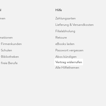
l
Hilfe
hmen
Zahlungsarten
Lieferung & Versandkosten
Filialabholung
mationen
Retoure
ür Firmenkunden
eBooks laden
r Schulen
Passwort vergessen
r Bibliotheken
Abos kündigen
Vertrag widerrufen
r freie Berufe
Alle Hilfethemen