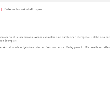
Datenschutzeinstellungen
en aber nicht einschränken. Mängelexemplare sind durch einen Stempel als solche gekennz
ien Exemplars.
ser Artikel wurde aufgehoben oder der Preis wurde vom Verlag gesenkt. Die jeweils zutreffend
ter der Leseprobe übermittelt werden.
kelseite dargestellten Datums vom Verlag angehoben.
g (UVP) des Herstellers.
n zu Preissenkungen beziehen sich auf den vorherigen Preis.
senkungen beziehen sich auf den letzten gebundenen Preis.
kelseite dargestellten Datums vom Verlag angehoben.
n den Gutschein ausschließlich online einlösen unter www.hugendubel.de. Keine Bestellung z
und eBooks) sowie für preisgebundene Kalender, tolino shine (4016621130466), tolino selec
cht möglich. Ein Weiterverkauf und der Handel des Gutscheincodes sind nicht gestattet.