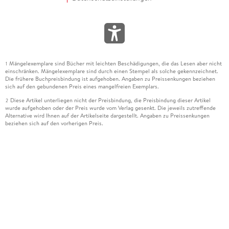
Mängelexemplare sind Bücher mit leichten Beschädigungen, die das Lesen aber nicht
1
einschränken. Mängelexemplare sind durch einen Stempel als solche gekennzeichnet.
Die frühere Buchpreisbindung ist aufgehoben. Angaben zu Preissenkungen beziehen
sich auf den gebundenen Preis eines mangelfreien Exemplars.
Diese Artikel unterliegen nicht der Preisbindung, die Preisbindung dieser Artikel
2
wurde aufgehoben oder der Preis wurde vom Verlag gesenkt. Die jeweils zutreffende
Alternative wird Ihnen auf der Artikelseite dargestellt. Angaben zu Preissenkungen
beziehen sich auf den vorherigen Preis.
Durch Öffnen der Leseprobe willigen Sie ein, dass Daten an den Anbieter der
3
Leseprobe übermittelt werden.
Der gebundene Preis dieses Artikels wird nach Ablauf des auf der Artikelseite
4
dargestellten Datums vom Verlag angehoben.
Der Preisvergleich bezieht sich auf die unverbindliche Preisempfehlung (UVP) des
5
Herstellers.
Der gebundene Preis dieses Artikels wurde vom Verlag gesenkt. Angaben zu
6
Preissenkungen beziehen sich auf den vorherigen Preis.
Die Preisbindung dieses Artikels wurde aufgehoben. Angaben zu Preissenkungen
7