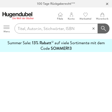
100 Tage Rückgaberecht***
Abholung in über 100 Filialen
Filiale
Konto
Merkzettel
Warenkorb
Hugendubel
Menu
Summer Sale:
13% Rabatt
auf viele Sortimente mit dem
12
mehr
Code
SOMMER13
erfahren