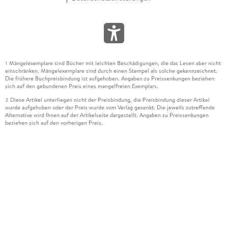
Mängelexemplare sind Bücher mit leichten Beschädigungen, die das Lesen aber nicht
1
einschränken. Mängelexemplare sind durch einen Stempel als solche gekennzeichnet.
Die frühere Buchpreisbindung ist aufgehoben. Angaben zu Preissenkungen beziehen
sich auf den gebundenen Preis eines mangelfreien Exemplars.
Diese Artikel unterliegen nicht der Preisbindung, die Preisbindung dieser Artikel
2
wurde aufgehoben oder der Preis wurde vom Verlag gesenkt. Die jeweils zutreffende
Alternative wird Ihnen auf der Artikelseite dargestellt. Angaben zu Preissenkungen
beziehen sich auf den vorherigen Preis.
Durch Öffnen der Leseprobe willigen Sie ein, dass Daten an den Anbieter der
3
Leseprobe übermittelt werden.
Der gebundene Preis dieses Artikels wird nach Ablauf des auf der Artikelseite
4
dargestellten Datums vom Verlag angehoben.
Der Preisvergleich bezieht sich auf die unverbindliche Preisempfehlung (UVP) des
5
Herstellers.
Der gebundene Preis dieses Artikels wurde vom Verlag gesenkt. Angaben zu
6
Preissenkungen beziehen sich auf den vorherigen Preis.
Die Preisbindung dieses Artikels wurde aufgehoben. Angaben zu Preissenkungen
7