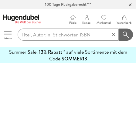
100 Tage Rückgaberecht***
Abholung in über 100 Filialen
Filiale
Konto
Merkzettel
Warenkorb
Hugendubel
Menu
Summer Sale:
13% Rabatt
auf viele Sortimente mit dem
12
mehr
Code
SOMMER13
erfahren