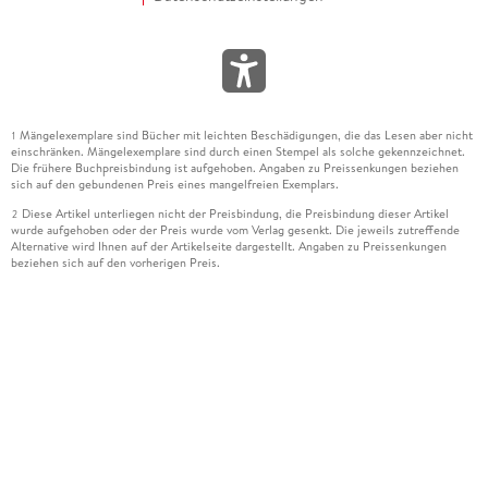
Mängelexemplare sind Bücher mit leichten Beschädigungen, die das Lesen aber nicht
1
einschränken. Mängelexemplare sind durch einen Stempel als solche gekennzeichnet.
Die frühere Buchpreisbindung ist aufgehoben. Angaben zu Preissenkungen beziehen
sich auf den gebundenen Preis eines mangelfreien Exemplars.
Diese Artikel unterliegen nicht der Preisbindung, die Preisbindung dieser Artikel
2
wurde aufgehoben oder der Preis wurde vom Verlag gesenkt. Die jeweils zutreffende
Alternative wird Ihnen auf der Artikelseite dargestellt. Angaben zu Preissenkungen
beziehen sich auf den vorherigen Preis.
Durch Öffnen der Leseprobe willigen Sie ein, dass Daten an den Anbieter der
3
Leseprobe übermittelt werden.
Der gebundene Preis dieses Artikels wird nach Ablauf des auf der Artikelseite
4
dargestellten Datums vom Verlag angehoben.
Der Preisvergleich bezieht sich auf die unverbindliche Preisempfehlung (UVP) des
5
Herstellers.
Der gebundene Preis dieses Artikels wurde vom Verlag gesenkt. Angaben zu
6
Preissenkungen beziehen sich auf den vorherigen Preis.
Die Preisbindung dieses Artikels wurde aufgehoben. Angaben zu Preissenkungen
7