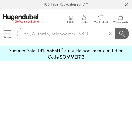
100 Tage Rückgaberecht***
Abholung in über 100 Filialen
Filiale
Konto
Merkzettel
Warenkorb
Hugendubel
Menu
Summer Sale:
13% Rabatt
auf viele Sortimente mit dem
12
mehr
Code
SOMMER13
erfahren