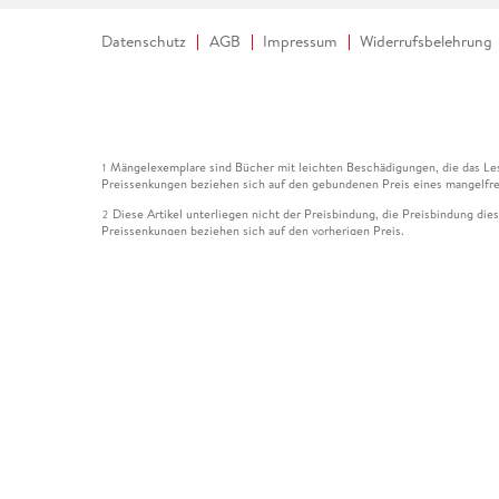
Datenschutz
AGB
Impressum
Widerrufsbelehrung
Mängelexemplare sind Bücher mit leichten Beschädigungen, die das Les
1
Preissenkungen beziehen sich auf den gebundenen Preis eines mangelfre
Diese Artikel unterliegen nicht der Preisbindung, die Preisbindung die
2
Preissenkungen beziehen sich auf den vorherigen Preis.
Durch Öffnen der Leseprobe willigen Sie ein, dass Daten an den Anbie
3
Der gebundene Preis dieses Artikels wird nach Ablauf des auf der Arti
4
Der Preisvergleich bezieht sich auf die unverbindliche Preisempfehlun
5
Der gebundene Preis dieses Artikels wurde vom Verlag gesenkt. Angabe
6
Die Preisbindung dieses Artikels wurde aufgehoben. Angaben zu Preis
7
Der gebundene Preis dieses Artikels wird nach Ablauf des auf der Arti
8
Ihr Gutschein SOMMER13 gilt bis einschließlich 10.08.2026. Sie könne
12
gültig für gesetzlich preisgebundene Artikel (deutschsprachige Bücher 
Gutscheinen und Geschenkkarten kombinierbar. Eine Barauszahlung ist ni