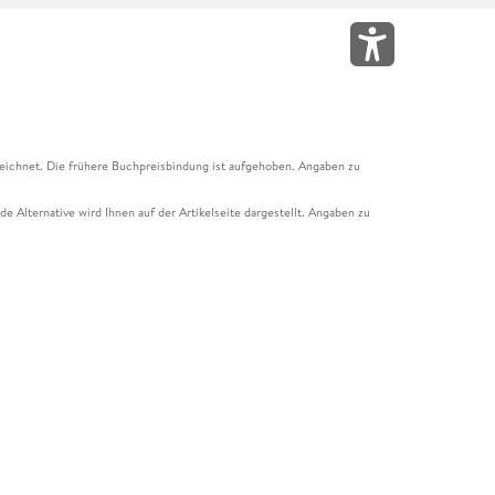
eichnet. Die frühere Buchpreisbindung ist aufgehoben. Angaben zu
e Alternative wird Ihnen auf der Artikelseite dargestellt. Angaben zu
ur Abholung mit Zahlung in der Filiale möglich. Der Gutschein ist nicht
t und das Hugendubel Hörbuch Abo. Der Gutschein ist nicht mit anderen