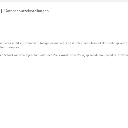
Datenschutzeinstellungen
en aber nicht einschränken. Mängelexemplare sind durch einen Stempel als solche gekennz
ien Exemplars.
ser Artikel wurde aufgehoben oder der Preis wurde vom Verlag gesenkt. Die jeweils zutreffend
ter der Leseprobe übermittelt werden.
kelseite dargestellten Datums vom Verlag angehoben.
g (UVP) des Herstellers.
n zu Preissenkungen beziehen sich auf den vorherigen Preis.
senkungen beziehen sich auf den letzten gebundenen Preis.
kelseite dargestellten Datums vom Verlag angehoben.
n den Gutschein ausschließlich online einlösen unter www.hugendubel.de. Keine Bestellung z
und eBooks) sowie für preisgebundene Kalender, tolino shine (4016621130466), tolino selec
cht möglich. Ein Weiterverkauf und der Handel des Gutscheincodes sind nicht gestattet.