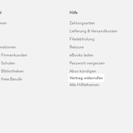
l
Hilfe
hmen
Zahlungsarten
Lieferung & Versandkosten
Filialabholung
mationen
Retoure
ür Firmenkunden
eBooks laden
r Schulen
Passwort vergessen
r Bibliotheken
Abos kündigen
Vertrag widerrufen
r freie Berufe
Alle Hilfethemen