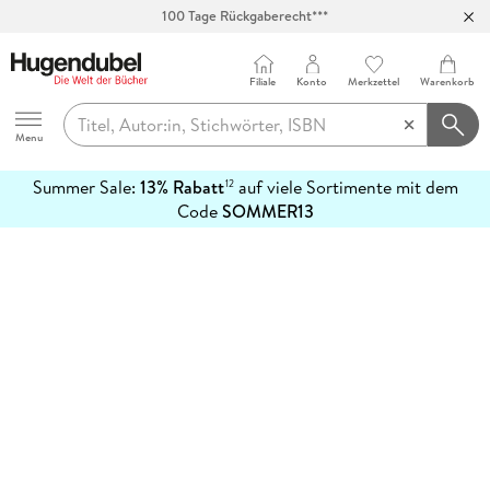
100 Tage Rückgaberecht***
Abholung in über 100 Filialen
Filiale
Konto
Merkzettel
Warenkorb
Hugendubel
Menu
Summer Sale:
13% Rabatt
auf viele Sortimente mit dem
12
mehr
Code
SOMMER13
erfahren