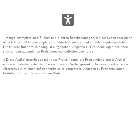
Mängelexemplare sind Bücher mit leichten Beschädigungen, die das Lesen aber nicht
1
einschränken. Mängelexemplare sind durch einen Stempel als solche gekennzeichnet.
Die frühere Buchpreisbindung ist aufgehoben. Angaben zu Preissenkungen beziehen
sich auf den gebundenen Preis eines mangelfreien Exemplars.
Diese Artikel unterliegen nicht der Preisbindung, die Preisbindung dieser Artikel
2
wurde aufgehoben oder der Preis wurde vom Verlag gesenkt. Die jeweils zutreffende
Alternative wird Ihnen auf der Artikelseite dargestellt. Angaben zu Preissenkungen
beziehen sich auf den vorherigen Preis.
Durch Öffnen der Leseprobe willigen Sie ein, dass Daten an den Anbieter der
3
Leseprobe übermittelt werden.
Der gebundene Preis dieses Artikels wird nach Ablauf des auf der Artikelseite
4
dargestellten Datums vom Verlag angehoben.
Der Preisvergleich bezieht sich auf die unverbindliche Preisempfehlung (UVP) des
5
Herstellers.
Der gebundene Preis dieses Artikels wurde vom Verlag gesenkt. Angaben zu
6
Preissenkungen beziehen sich auf den vorherigen Preis.
Die Preisbindung dieses Artikels wurde aufgehoben. Angaben zu Preissenkungen
7