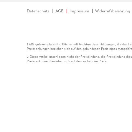
Datenschutz
AGB
Impressum
Widerrufsbelehrung
Mängelexemplare sind Bücher mit leichten Beschädigungen, die das Les
1
Preissenkungen beziehen sich auf den gebundenen Preis eines mangelfre
Diese Artikel unterliegen nicht der Preisbindung, die Preisbindung die
2
Preissenkungen beziehen sich auf den vorherigen Preis.
Durch Öffnen der Leseprobe willigen Sie ein, dass Daten an den Anbie
3
Der gebundene Preis dieses Artikels wird nach Ablauf des auf der Arti
4
Der Preisvergleich bezieht sich auf die unverbindliche Preisempfehlun
5
Der gebundene Preis dieses Artikels wurde vom Verlag gesenkt. Angabe
6
Die Preisbindung dieses Artikels wurde aufgehoben. Angaben zu Preis
7
Der gebundene Preis dieses Artikels wird nach Ablauf des auf der Arti
8
Ihr Gutschein SOMMER13 gilt bis einschließlich 10.08.2026. Sie könne
12
gültig für gesetzlich preisgebundene Artikel (deutschsprachige Bücher 
Gutscheinen und Geschenkkarten kombinierbar. Eine Barauszahlung ist ni