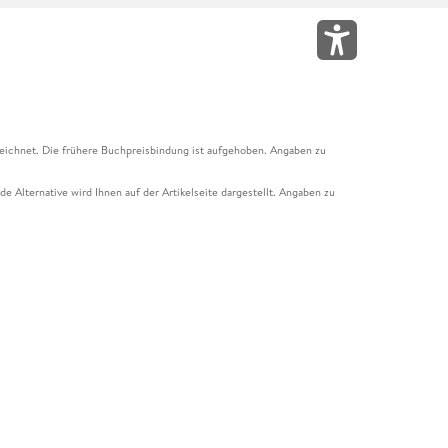
eichnet. Die frühere Buchpreisbindung ist aufgehoben. Angaben zu
e Alternative wird Ihnen auf der Artikelseite dargestellt. Angaben zu
ur Abholung mit Zahlung in der Filiale möglich. Der Gutschein ist nicht
t und das Hugendubel Hörbuch Abo. Der Gutschein ist nicht mit anderen