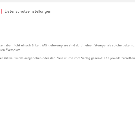
Datenschutzeinstellungen
en aber nicht einschränken. Mängelexemplare sind durch einen Stempel als solche gekennz
ien Exemplars.
ser Artikel wurde aufgehoben oder der Preis wurde vom Verlag gesenkt. Die jeweils zutreffend
ter der Leseprobe übermittelt werden.
kelseite dargestellten Datums vom Verlag angehoben.
g (UVP) des Herstellers.
n zu Preissenkungen beziehen sich auf den vorherigen Preis.
senkungen beziehen sich auf den letzten gebundenen Preis.
kelseite dargestellten Datums vom Verlag angehoben.
n den Gutschein ausschließlich online einlösen unter www.hugendubel.de. Keine Bestellung z
und eBooks) sowie für preisgebundene Kalender, tolino shine (4016621130466), tolino selec
cht möglich. Ein Weiterverkauf und der Handel des Gutscheincodes sind nicht gestattet.