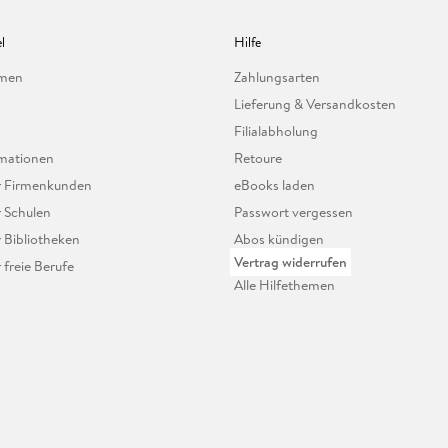
l
Hilfe
hmen
Zahlungsarten
Lieferung & Versandkosten
Filialabholung
mationen
Retoure
ür Firmenkunden
eBooks laden
r Schulen
Passwort vergessen
r Bibliotheken
Abos kündigen
Vertrag widerrufen
r freie Berufe
Alle Hilfethemen