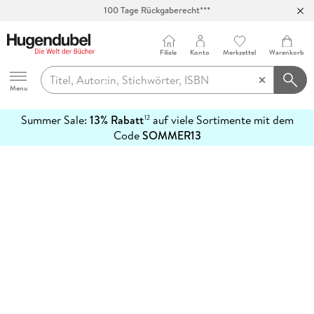
100 Tage Rückgaberecht***
Abholung in über 100 Filialen
Filiale
Konto
Merkzettel
Warenkorb
Hugendubel
Menu
Summer Sale:
13% Rabatt
auf viele Sortimente mit dem
12
mehr
Code
SOMMER13
erfahren