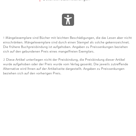
Mängelexemplare sind Bücher mit leichten Beschädigungen, die das Lesen aber nicht
1
einschränken. Mängelexemplare sind durch einen Stempel als solche gekennzeichnet.
Die frühere Buchpreisbindung ist aufgehoben. Angaben zu Preissenkungen beziehen
sich auf den gebundenen Preis eines mangelfreien Exemplars.
Diese Artikel unterliegen nicht der Preisbindung, die Preisbindung dieser Artikel
2
wurde aufgehoben oder der Preis wurde vom Verlag gesenkt. Die jeweils zutreffende
Alternative wird Ihnen auf der Artikelseite dargestellt. Angaben zu Preissenkungen
beziehen sich auf den vorherigen Preis.
Durch Öffnen der Leseprobe willigen Sie ein, dass Daten an den Anbieter der
3
Leseprobe übermittelt werden.
Der gebundene Preis dieses Artikels wird nach Ablauf des auf der Artikelseite
4
dargestellten Datums vom Verlag angehoben.
Der Preisvergleich bezieht sich auf die unverbindliche Preisempfehlung (UVP) des
5
Herstellers.
Der gebundene Preis dieses Artikels wurde vom Verlag gesenkt. Angaben zu
6
Preissenkungen beziehen sich auf den vorherigen Preis.
Die Preisbindung dieses Artikels wurde aufgehoben. Angaben zu Preissenkungen
7