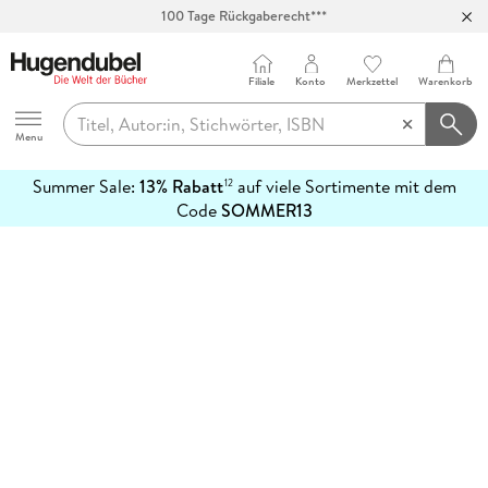
100 Tage Rückgaberecht***
Abholung in über 100 Filialen
Filiale
Konto
Merkzettel
Warenkorb
Hugendubel
Menu
Summer Sale:
13% Rabatt
auf viele Sortimente mit dem
12
mehr
Code
SOMMER13
erfahren