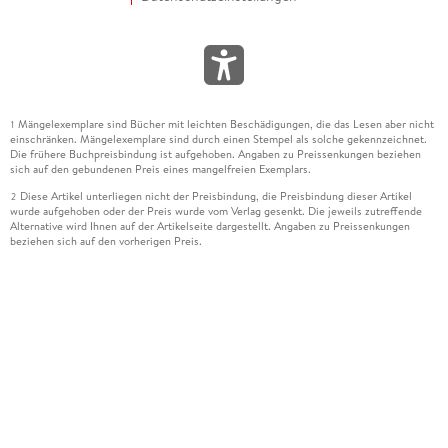
Mängelexemplare sind Bücher mit leichten Beschädigungen, die das Lesen aber nicht
1
einschränken. Mängelexemplare sind durch einen Stempel als solche gekennzeichnet.
Die frühere Buchpreisbindung ist aufgehoben. Angaben zu Preissenkungen beziehen
sich auf den gebundenen Preis eines mangelfreien Exemplars.
Diese Artikel unterliegen nicht der Preisbindung, die Preisbindung dieser Artikel
2
wurde aufgehoben oder der Preis wurde vom Verlag gesenkt. Die jeweils zutreffende
Alternative wird Ihnen auf der Artikelseite dargestellt. Angaben zu Preissenkungen
beziehen sich auf den vorherigen Preis.
Durch Öffnen der Leseprobe willigen Sie ein, dass Daten an den Anbieter der
3
Leseprobe übermittelt werden.
Der gebundene Preis dieses Artikels wird nach Ablauf des auf der Artikelseite
4
dargestellten Datums vom Verlag angehoben.
Der Preisvergleich bezieht sich auf die unverbindliche Preisempfehlung (UVP) des
5
Herstellers.
Der gebundene Preis dieses Artikels wurde vom Verlag gesenkt. Angaben zu
6
Preissenkungen beziehen sich auf den vorherigen Preis.
Die Preisbindung dieses Artikels wurde aufgehoben. Angaben zu Preissenkungen
7