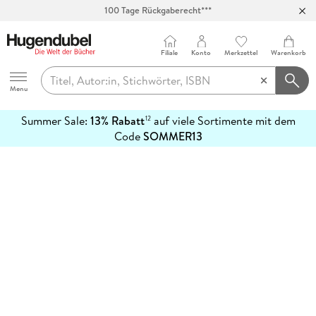
100 Tage Rückgaberecht***
Abholung in über 100 Filialen
Filiale
Konto
Merkzettel
Warenkorb
Hugendubel
Menu
Summer Sale:
13% Rabatt
auf viele Sortimente mit dem
12
mehr
Code
SOMMER13
erfahren