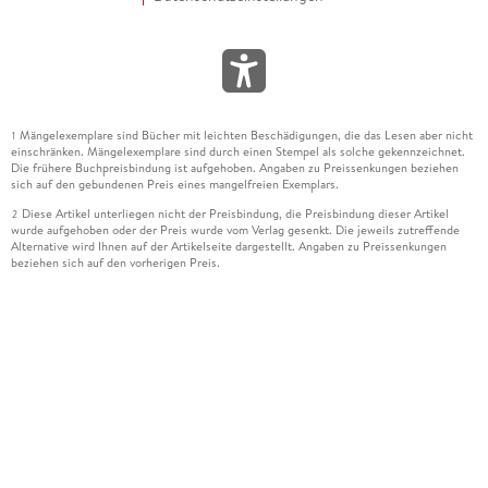
Mängelexemplare sind Bücher mit leichten Beschädigungen, die das Lesen aber nicht
1
einschränken. Mängelexemplare sind durch einen Stempel als solche gekennzeichnet.
Die frühere Buchpreisbindung ist aufgehoben. Angaben zu Preissenkungen beziehen
sich auf den gebundenen Preis eines mangelfreien Exemplars.
Diese Artikel unterliegen nicht der Preisbindung, die Preisbindung dieser Artikel
2
wurde aufgehoben oder der Preis wurde vom Verlag gesenkt. Die jeweils zutreffende
Alternative wird Ihnen auf der Artikelseite dargestellt. Angaben zu Preissenkungen
beziehen sich auf den vorherigen Preis.
Durch Öffnen der Leseprobe willigen Sie ein, dass Daten an den Anbieter der
3
Leseprobe übermittelt werden.
Der gebundene Preis dieses Artikels wird nach Ablauf des auf der Artikelseite
4
dargestellten Datums vom Verlag angehoben.
Der Preisvergleich bezieht sich auf die unverbindliche Preisempfehlung (UVP) des
5
Herstellers.
Der gebundene Preis dieses Artikels wurde vom Verlag gesenkt. Angaben zu
6
Preissenkungen beziehen sich auf den vorherigen Preis.
Die Preisbindung dieses Artikels wurde aufgehoben. Angaben zu Preissenkungen
7