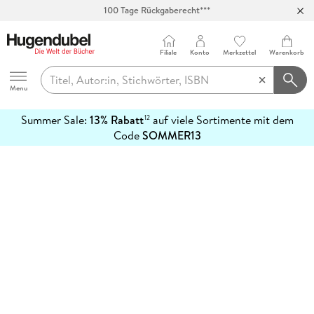
100 Tage Rückgaberecht***
Abholung in über 100 Filialen
Filiale
Konto
Merkzettel
Warenkorb
Hugendubel
Menu
Summer Sale:
13% Rabatt
auf viele Sortimente mit dem
12
mehr
Code
SOMMER13
erfahren