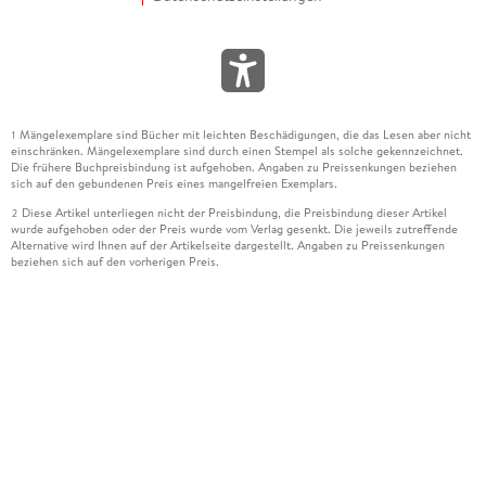
Mängelexemplare sind Bücher mit leichten Beschädigungen, die das Lesen aber nicht
1
einschränken. Mängelexemplare sind durch einen Stempel als solche gekennzeichnet.
Die frühere Buchpreisbindung ist aufgehoben. Angaben zu Preissenkungen beziehen
sich auf den gebundenen Preis eines mangelfreien Exemplars.
Diese Artikel unterliegen nicht der Preisbindung, die Preisbindung dieser Artikel
2
wurde aufgehoben oder der Preis wurde vom Verlag gesenkt. Die jeweils zutreffende
Alternative wird Ihnen auf der Artikelseite dargestellt. Angaben zu Preissenkungen
beziehen sich auf den vorherigen Preis.
Durch Öffnen der Leseprobe willigen Sie ein, dass Daten an den Anbieter der
3
Leseprobe übermittelt werden.
Der gebundene Preis dieses Artikels wird nach Ablauf des auf der Artikelseite
4
dargestellten Datums vom Verlag angehoben.
Der Preisvergleich bezieht sich auf die unverbindliche Preisempfehlung (UVP) des
5
Herstellers.
Der gebundene Preis dieses Artikels wurde vom Verlag gesenkt. Angaben zu
6
Preissenkungen beziehen sich auf den vorherigen Preis.
Die Preisbindung dieses Artikels wurde aufgehoben. Angaben zu Preissenkungen
7