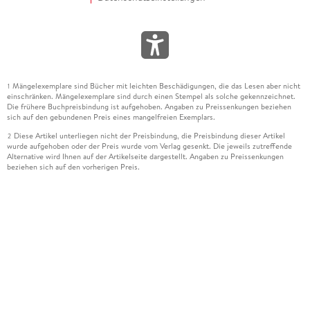
Mängelexemplare sind Bücher mit leichten Beschädigungen, die das Lesen aber nicht
1
einschränken. Mängelexemplare sind durch einen Stempel als solche gekennzeichnet.
Die frühere Buchpreisbindung ist aufgehoben. Angaben zu Preissenkungen beziehen
sich auf den gebundenen Preis eines mangelfreien Exemplars.
Diese Artikel unterliegen nicht der Preisbindung, die Preisbindung dieser Artikel
2
wurde aufgehoben oder der Preis wurde vom Verlag gesenkt. Die jeweils zutreffende
Alternative wird Ihnen auf der Artikelseite dargestellt. Angaben zu Preissenkungen
beziehen sich auf den vorherigen Preis.
Durch Öffnen der Leseprobe willigen Sie ein, dass Daten an den Anbieter der
3
Leseprobe übermittelt werden.
Der gebundene Preis dieses Artikels wird nach Ablauf des auf der Artikelseite
4
dargestellten Datums vom Verlag angehoben.
Der Preisvergleich bezieht sich auf die unverbindliche Preisempfehlung (UVP) des
5
Herstellers.
Der gebundene Preis dieses Artikels wurde vom Verlag gesenkt. Angaben zu
6
Preissenkungen beziehen sich auf den vorherigen Preis.
Die Preisbindung dieses Artikels wurde aufgehoben. Angaben zu Preissenkungen
7