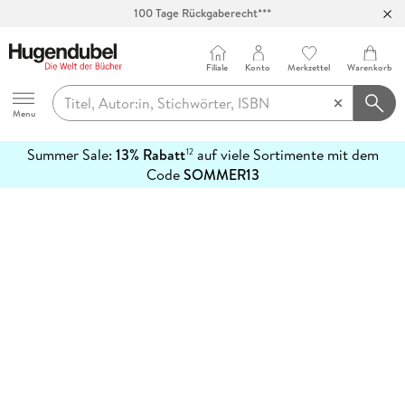
100 Tage Rückgaberecht***
Abholung in über 100 Filialen
Filiale
Konto
Merkzettel
Warenkorb
Hugendubel
Menu
Summer Sale:
13% Rabatt
auf viele Sortimente mit dem
12
mehr
Code
SOMMER13
erfahren