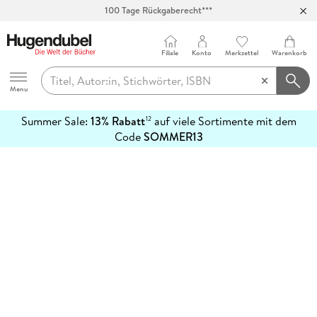
100 Tage Rückgaberecht***
Abholung in über 100 Filialen
Filiale
Konto
Merkzettel
Warenkorb
Hugendubel
Menu
Summer Sale:
13% Rabatt
auf viele Sortimente mit dem
12
mehr
Code
SOMMER13
erfahren