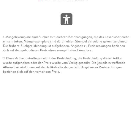
Mängelexemplare sind Bücher mit leichten Beschädigungen, die das Lesen aber nicht
1
einschränken. Mängelexemplare sind durch einen Stempel als solche gekennzeichnet.
Die frühere Buchpreisbindung ist aufgehoben. Angaben zu Preissenkungen beziehen
sich auf den gebundenen Preis eines mangelfreien Exemplars.
Diese Artikel unterliegen nicht der Preisbindung, die Preisbindung dieser Artikel
2
wurde aufgehoben oder der Preis wurde vom Verlag gesenkt. Die jeweils zutreffende
Alternative wird Ihnen auf der Artikelseite dargestellt. Angaben zu Preissenkungen
beziehen sich auf den vorherigen Preis.
Durch Öffnen der Leseprobe willigen Sie ein, dass Daten an den Anbieter der
3
Leseprobe übermittelt werden.
Der gebundene Preis dieses Artikels wird nach Ablauf des auf der Artikelseite
4
dargestellten Datums vom Verlag angehoben.
Der Preisvergleich bezieht sich auf die unverbindliche Preisempfehlung (UVP) des
5
Herstellers.
Der gebundene Preis dieses Artikels wurde vom Verlag gesenkt. Angaben zu
6
Preissenkungen beziehen sich auf den vorherigen Preis.
Die Preisbindung dieses Artikels wurde aufgehoben. Angaben zu Preissenkungen
7