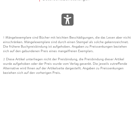
Mängelexemplare sind Bücher mit leichten Beschädigungen, die das Lesen aber nicht
1
einschränken. Mängelexemplare sind durch einen Stempel als solche gekennzeichnet.
Die frühere Buchpreisbindung ist aufgehoben. Angaben zu Preissenkungen beziehen
sich auf den gebundenen Preis eines mangelfreien Exemplars.
Diese Artikel unterliegen nicht der Preisbindung, die Preisbindung dieser Artikel
2
wurde aufgehoben oder der Preis wurde vom Verlag gesenkt. Die jeweils zutreffende
Alternative wird Ihnen auf der Artikelseite dargestellt. Angaben zu Preissenkungen
beziehen sich auf den vorherigen Preis.
Durch Öffnen der Leseprobe willigen Sie ein, dass Daten an den Anbieter der
3
Leseprobe übermittelt werden.
Der gebundene Preis dieses Artikels wird nach Ablauf des auf der Artikelseite
4
dargestellten Datums vom Verlag angehoben.
Der Preisvergleich bezieht sich auf die unverbindliche Preisempfehlung (UVP) des
5
Herstellers.
Der gebundene Preis dieses Artikels wurde vom Verlag gesenkt. Angaben zu
6
Preissenkungen beziehen sich auf den vorherigen Preis.
Die Preisbindung dieses Artikels wurde aufgehoben. Angaben zu Preissenkungen
7