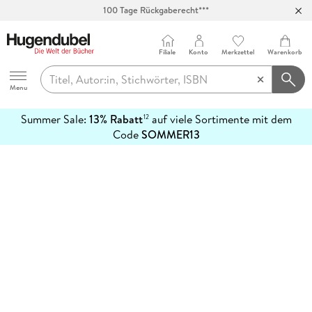
100 Tage Rückgaberecht***
Abholung in über 100 Filialen
Filiale
Konto
Merkzettel
Warenkorb
Hugendubel
Menu
Summer Sale:
13% Rabatt
auf viele Sortimente mit dem
12
mehr
Code
SOMMER13
erfahren