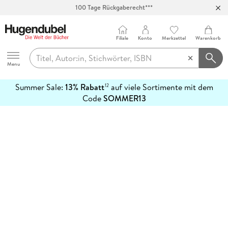
100 Tage Rückgaberecht***
Abholung in über 100 Filialen
Filiale
Konto
Merkzettel
Warenkorb
Hugendubel
Menu
Summer Sale:
13% Rabatt
auf viele Sortimente mit dem
12
mehr
Code
SOMMER13
erfahren