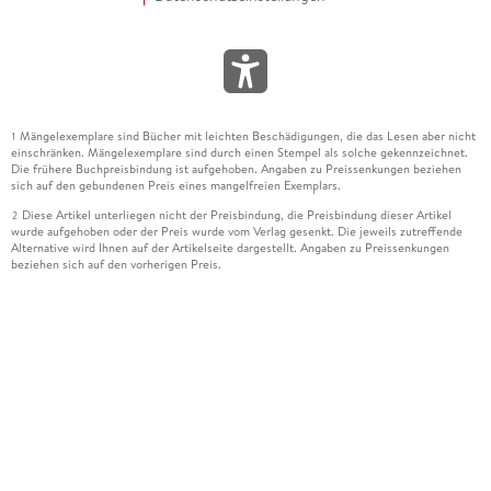
Mängelexemplare sind Bücher mit leichten Beschädigungen, die das Lesen aber nicht
1
einschränken. Mängelexemplare sind durch einen Stempel als solche gekennzeichnet.
Die frühere Buchpreisbindung ist aufgehoben. Angaben zu Preissenkungen beziehen
sich auf den gebundenen Preis eines mangelfreien Exemplars.
Diese Artikel unterliegen nicht der Preisbindung, die Preisbindung dieser Artikel
2
wurde aufgehoben oder der Preis wurde vom Verlag gesenkt. Die jeweils zutreffende
Alternative wird Ihnen auf der Artikelseite dargestellt. Angaben zu Preissenkungen
beziehen sich auf den vorherigen Preis.
Durch Öffnen der Leseprobe willigen Sie ein, dass Daten an den Anbieter der
3
Leseprobe übermittelt werden.
Der gebundene Preis dieses Artikels wird nach Ablauf des auf der Artikelseite
4
dargestellten Datums vom Verlag angehoben.
Der Preisvergleich bezieht sich auf die unverbindliche Preisempfehlung (UVP) des
5
Herstellers.
Der gebundene Preis dieses Artikels wurde vom Verlag gesenkt. Angaben zu
6
Preissenkungen beziehen sich auf den vorherigen Preis.
Die Preisbindung dieses Artikels wurde aufgehoben. Angaben zu Preissenkungen
7