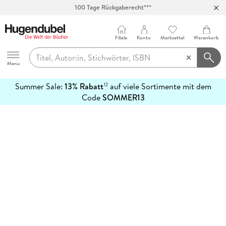
100 Tage Rückgaberecht***
Abholung in über 100 Filialen
Filiale
Konto
Merkzettel
Warenkorb
Hugendubel
Menu
Summer Sale:
13% Rabatt
auf viele Sortimente mit dem
12
mehr
Code
SOMMER13
erfahren