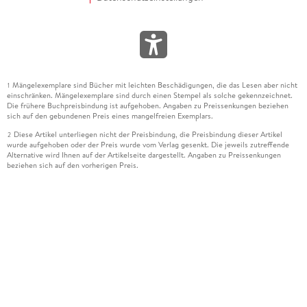
Mängelexemplare sind Bücher mit leichten Beschädigungen, die das Lesen aber nicht
1
einschränken. Mängelexemplare sind durch einen Stempel als solche gekennzeichnet.
Die frühere Buchpreisbindung ist aufgehoben. Angaben zu Preissenkungen beziehen
sich auf den gebundenen Preis eines mangelfreien Exemplars.
Diese Artikel unterliegen nicht der Preisbindung, die Preisbindung dieser Artikel
2
wurde aufgehoben oder der Preis wurde vom Verlag gesenkt. Die jeweils zutreffende
Alternative wird Ihnen auf der Artikelseite dargestellt. Angaben zu Preissenkungen
beziehen sich auf den vorherigen Preis.
Durch Öffnen der Leseprobe willigen Sie ein, dass Daten an den Anbieter der
3
Leseprobe übermittelt werden.
Der gebundene Preis dieses Artikels wird nach Ablauf des auf der Artikelseite
4
dargestellten Datums vom Verlag angehoben.
Der Preisvergleich bezieht sich auf die unverbindliche Preisempfehlung (UVP) des
5
Herstellers.
Der gebundene Preis dieses Artikels wurde vom Verlag gesenkt. Angaben zu
6
Preissenkungen beziehen sich auf den vorherigen Preis.
Die Preisbindung dieses Artikels wurde aufgehoben. Angaben zu Preissenkungen
7