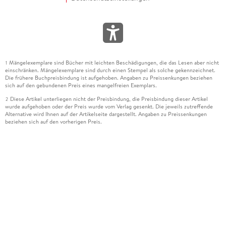
Mängelexemplare sind Bücher mit leichten Beschädigungen, die das Lesen aber nicht
1
einschränken. Mängelexemplare sind durch einen Stempel als solche gekennzeichnet.
Die frühere Buchpreisbindung ist aufgehoben. Angaben zu Preissenkungen beziehen
sich auf den gebundenen Preis eines mangelfreien Exemplars.
Diese Artikel unterliegen nicht der Preisbindung, die Preisbindung dieser Artikel
2
wurde aufgehoben oder der Preis wurde vom Verlag gesenkt. Die jeweils zutreffende
Alternative wird Ihnen auf der Artikelseite dargestellt. Angaben zu Preissenkungen
beziehen sich auf den vorherigen Preis.
Durch Öffnen der Leseprobe willigen Sie ein, dass Daten an den Anbieter der
3
Leseprobe übermittelt werden.
Der gebundene Preis dieses Artikels wird nach Ablauf des auf der Artikelseite
4
dargestellten Datums vom Verlag angehoben.
Der Preisvergleich bezieht sich auf die unverbindliche Preisempfehlung (UVP) des
5
Herstellers.
Der gebundene Preis dieses Artikels wurde vom Verlag gesenkt. Angaben zu
6
Preissenkungen beziehen sich auf den vorherigen Preis.
Die Preisbindung dieses Artikels wurde aufgehoben. Angaben zu Preissenkungen
7