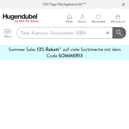
100 Tage Rückgaberecht***
Abholung in über 100 Filialen
Filiale
Konto
Merkzettel
Warenkorb
Hugendubel
Menu
Summer Sale:
13% Rabatt
auf viele Sortimente mit dem
12
mehr
Code
SOMMER13
erfahren