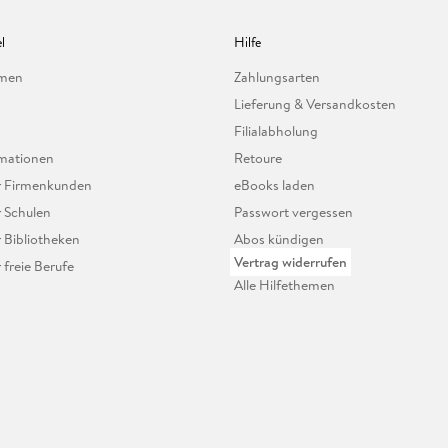
l
Hilfe
hmen
Zahlungsarten
Lieferung & Versandkosten
Filialabholung
mationen
Retoure
ür Firmenkunden
eBooks laden
r Schulen
Passwort vergessen
r Bibliotheken
Abos kündigen
Vertrag widerrufen
r freie Berufe
Alle Hilfethemen