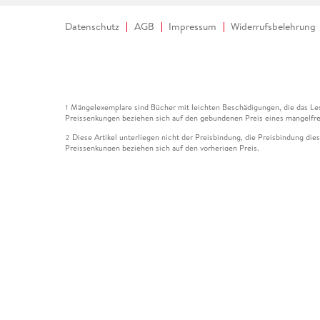
Datenschutz
AGB
Impressum
Widerrufsbelehrung
Mängelexemplare sind Bücher mit leichten Beschädigungen, die das Les
1
Preissenkungen beziehen sich auf den gebundenen Preis eines mangelfre
Diese Artikel unterliegen nicht der Preisbindung, die Preisbindung die
2
Preissenkungen beziehen sich auf den vorherigen Preis.
Durch Öffnen der Leseprobe willigen Sie ein, dass Daten an den Anbie
3
Der gebundene Preis dieses Artikels wird nach Ablauf des auf der Arti
4
Der Preisvergleich bezieht sich auf die unverbindliche Preisempfehlun
5
Der gebundene Preis dieses Artikels wurde vom Verlag gesenkt. Angabe
6
Die Preisbindung dieses Artikels wurde aufgehoben. Angaben zu Preis
7
Der gebundene Preis dieses Artikels wird nach Ablauf des auf der Arti
8
Ihr Gutschein SOMMER13 gilt bis einschließlich 10.08.2026. Sie könne
12
gültig für gesetzlich preisgebundene Artikel (deutschsprachige Bücher 
Gutscheinen und Geschenkkarten kombinierbar. Eine Barauszahlung ist ni