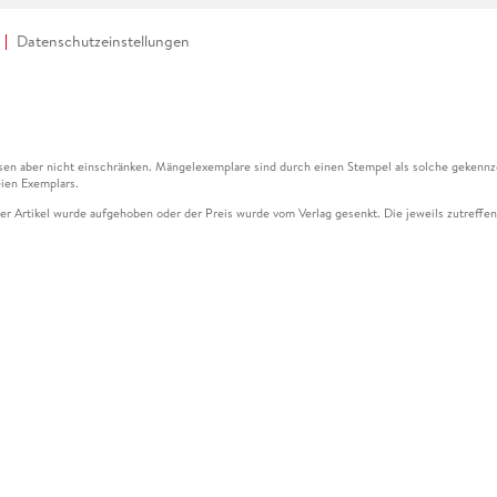
Datenschutzeinstellungen
en aber nicht einschränken. Mängelexemplare sind durch einen Stempel als solche gekennz
ien Exemplars.
ser Artikel wurde aufgehoben oder der Preis wurde vom Verlag gesenkt. Die jeweils zutreffend
ter der Leseprobe übermittelt werden.
kelseite dargestellten Datums vom Verlag angehoben.
g (UVP) des Herstellers.
n zu Preissenkungen beziehen sich auf den vorherigen Preis.
senkungen beziehen sich auf den letzten gebundenen Preis.
kelseite dargestellten Datums vom Verlag angehoben.
n den Gutschein ausschließlich online einlösen unter www.hugendubel.de. Keine Bestellung z
und eBooks) sowie für preisgebundene Kalender, tolino shine (4016621130466), tolino selec
cht möglich. Ein Weiterverkauf und der Handel des Gutscheincodes sind nicht gestattet.