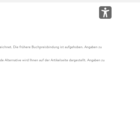
eichnet. Die frühere Buchpreisbindung ist aufgehoben. Angaben zu
e Alternative wird Ihnen auf der Artikelseite dargestellt. Angaben zu
ur Abholung mit Zahlung in der Filiale möglich. Der Gutschein ist nicht
t und das Hugendubel Hörbuch Abo. Der Gutschein ist nicht mit anderen