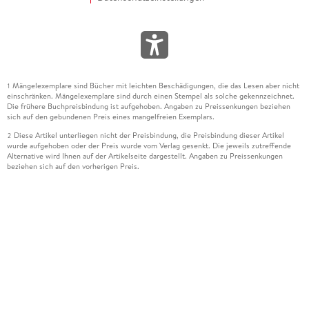
Mängelexemplare sind Bücher mit leichten Beschädigungen, die das Lesen aber nicht
1
einschränken. Mängelexemplare sind durch einen Stempel als solche gekennzeichnet.
Die frühere Buchpreisbindung ist aufgehoben. Angaben zu Preissenkungen beziehen
sich auf den gebundenen Preis eines mangelfreien Exemplars.
Diese Artikel unterliegen nicht der Preisbindung, die Preisbindung dieser Artikel
2
wurde aufgehoben oder der Preis wurde vom Verlag gesenkt. Die jeweils zutreffende
Alternative wird Ihnen auf der Artikelseite dargestellt. Angaben zu Preissenkungen
beziehen sich auf den vorherigen Preis.
Durch Öffnen der Leseprobe willigen Sie ein, dass Daten an den Anbieter der
3
Leseprobe übermittelt werden.
Der gebundene Preis dieses Artikels wird nach Ablauf des auf der Artikelseite
4
dargestellten Datums vom Verlag angehoben.
Der Preisvergleich bezieht sich auf die unverbindliche Preisempfehlung (UVP) des
5
Herstellers.
Der gebundene Preis dieses Artikels wurde vom Verlag gesenkt. Angaben zu
6
Preissenkungen beziehen sich auf den vorherigen Preis.
Die Preisbindung dieses Artikels wurde aufgehoben. Angaben zu Preissenkungen
7