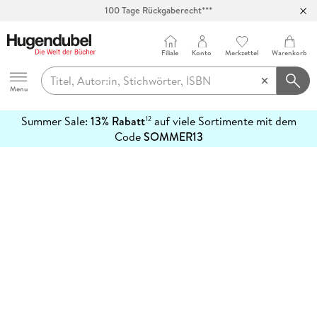
100 Tage Rückgaberecht***
Abholung in über 100 Filialen
Filiale
Konto
Merkzettel
Warenkorb
Hugendubel
Menu
Summer Sale:
13% Rabatt
auf viele Sortimente mit dem
12
mehr
Code
SOMMER13
erfahren