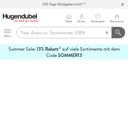
100 Tage Rückgaberecht***
Abholung in über 100 Filialen
Filiale
Konto
Merkzettel
Warenkorb
Hugendubel
Menu
Summer Sale:
13% Rabatt
auf viele Sortimente mit dem
12
mehr
Code
SOMMER13
erfahren