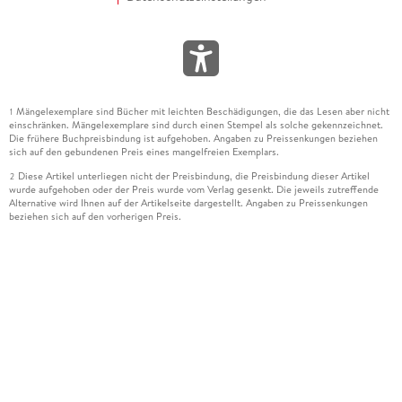
Mängelexemplare sind Bücher mit leichten Beschädigungen, die das Lesen aber nicht
1
einschränken. Mängelexemplare sind durch einen Stempel als solche gekennzeichnet.
Die frühere Buchpreisbindung ist aufgehoben. Angaben zu Preissenkungen beziehen
sich auf den gebundenen Preis eines mangelfreien Exemplars.
Diese Artikel unterliegen nicht der Preisbindung, die Preisbindung dieser Artikel
2
wurde aufgehoben oder der Preis wurde vom Verlag gesenkt. Die jeweils zutreffende
Alternative wird Ihnen auf der Artikelseite dargestellt. Angaben zu Preissenkungen
beziehen sich auf den vorherigen Preis.
Durch Öffnen der Leseprobe willigen Sie ein, dass Daten an den Anbieter der
3
Leseprobe übermittelt werden.
Der gebundene Preis dieses Artikels wird nach Ablauf des auf der Artikelseite
4
dargestellten Datums vom Verlag angehoben.
Der Preisvergleich bezieht sich auf die unverbindliche Preisempfehlung (UVP) des
5
Herstellers.
Der gebundene Preis dieses Artikels wurde vom Verlag gesenkt. Angaben zu
6
Preissenkungen beziehen sich auf den vorherigen Preis.
Die Preisbindung dieses Artikels wurde aufgehoben. Angaben zu Preissenkungen
7