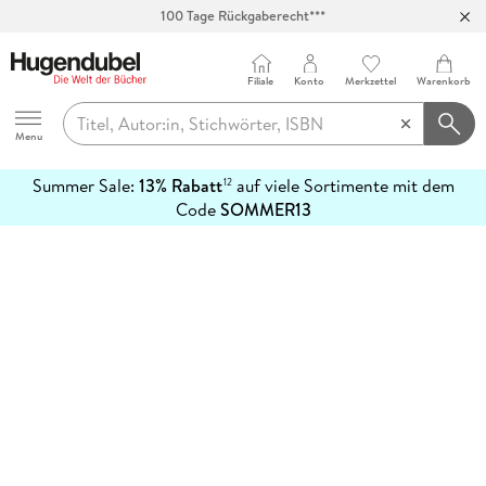
100 Tage Rückgaberecht***
Abholung in über 100 Filialen
Filiale
Konto
Merkzettel
Warenkorb
Hugendubel
Menu
Summer Sale:
13% Rabatt
auf viele Sortimente mit dem
12
mehr
Code
SOMMER13
erfahren