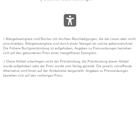
Mängelexemplare sind Bücher mit leichten Beschädigungen, die das Lesen aber nicht
1
einschränken. Mängelexemplare sind durch einen Stempel als solche gekennzeichnet.
Die frühere Buchpreisbindung ist aufgehoben. Angaben zu Preissenkungen beziehen
sich auf den gebundenen Preis eines mangelfreien Exemplars.
Diese Artikel unterliegen nicht der Preisbindung, die Preisbindung dieser Artikel
2
wurde aufgehoben oder der Preis wurde vom Verlag gesenkt. Die jeweils zutreffende
Alternative wird Ihnen auf der Artikelseite dargestellt. Angaben zu Preissenkungen
beziehen sich auf den vorherigen Preis.
Durch Öffnen der Leseprobe willigen Sie ein, dass Daten an den Anbieter der
3
Leseprobe übermittelt werden.
Der gebundene Preis dieses Artikels wird nach Ablauf des auf der Artikelseite
4
dargestellten Datums vom Verlag angehoben.
Der Preisvergleich bezieht sich auf die unverbindliche Preisempfehlung (UVP) des
5
Herstellers.
Der gebundene Preis dieses Artikels wurde vom Verlag gesenkt. Angaben zu
6
Preissenkungen beziehen sich auf den vorherigen Preis.
Die Preisbindung dieses Artikels wurde aufgehoben. Angaben zu Preissenkungen
7