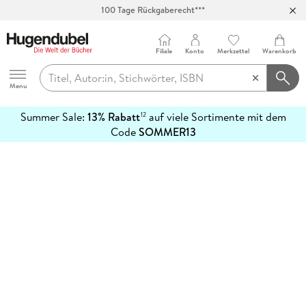
100 Tage Rückgaberecht***
Abholung in über 100 Filialen
Filiale
Konto
Merkzettel
Warenkorb
Hugendubel
Menu
Summer Sale:
13% Rabatt
auf viele Sortimente mit dem
12
mehr
Code
SOMMER13
erfahren