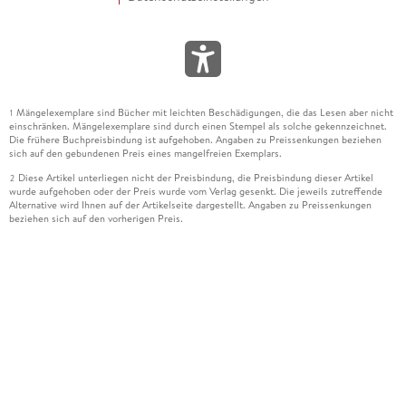
Mängelexemplare sind Bücher mit leichten Beschädigungen, die das Lesen aber nicht
1
einschränken. Mängelexemplare sind durch einen Stempel als solche gekennzeichnet.
Die frühere Buchpreisbindung ist aufgehoben. Angaben zu Preissenkungen beziehen
sich auf den gebundenen Preis eines mangelfreien Exemplars.
Diese Artikel unterliegen nicht der Preisbindung, die Preisbindung dieser Artikel
2
wurde aufgehoben oder der Preis wurde vom Verlag gesenkt. Die jeweils zutreffende
Alternative wird Ihnen auf der Artikelseite dargestellt. Angaben zu Preissenkungen
beziehen sich auf den vorherigen Preis.
Durch Öffnen der Leseprobe willigen Sie ein, dass Daten an den Anbieter der
3
Leseprobe übermittelt werden.
Der gebundene Preis dieses Artikels wird nach Ablauf des auf der Artikelseite
4
dargestellten Datums vom Verlag angehoben.
Der Preisvergleich bezieht sich auf die unverbindliche Preisempfehlung (UVP) des
5
Herstellers.
Der gebundene Preis dieses Artikels wurde vom Verlag gesenkt. Angaben zu
6
Preissenkungen beziehen sich auf den vorherigen Preis.
Die Preisbindung dieses Artikels wurde aufgehoben. Angaben zu Preissenkungen
7