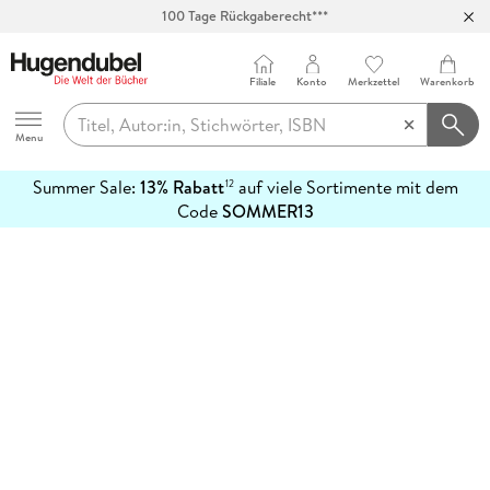
100 Tage Rückgaberecht***
Abholung in über 100 Filialen
Filiale
Konto
Merkzettel
Warenkorb
Hugendubel
Menu
Summer Sale:
13% Rabatt
auf viele Sortimente mit dem
12
mehr
Code
SOMMER13
erfahren