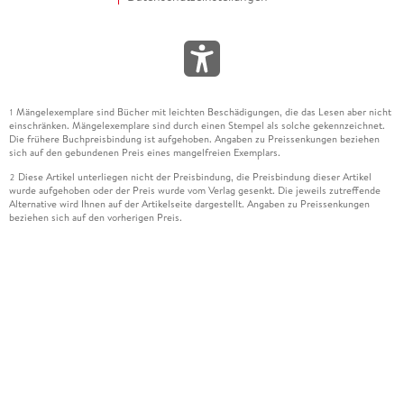
Mängelexemplare sind Bücher mit leichten Beschädigungen, die das Lesen aber nicht
1
einschränken. Mängelexemplare sind durch einen Stempel als solche gekennzeichnet.
Die frühere Buchpreisbindung ist aufgehoben. Angaben zu Preissenkungen beziehen
sich auf den gebundenen Preis eines mangelfreien Exemplars.
Diese Artikel unterliegen nicht der Preisbindung, die Preisbindung dieser Artikel
2
wurde aufgehoben oder der Preis wurde vom Verlag gesenkt. Die jeweils zutreffende
Alternative wird Ihnen auf der Artikelseite dargestellt. Angaben zu Preissenkungen
beziehen sich auf den vorherigen Preis.
Durch Öffnen der Leseprobe willigen Sie ein, dass Daten an den Anbieter der
3
Leseprobe übermittelt werden.
Der gebundene Preis dieses Artikels wird nach Ablauf des auf der Artikelseite
4
dargestellten Datums vom Verlag angehoben.
Der Preisvergleich bezieht sich auf die unverbindliche Preisempfehlung (UVP) des
5
Herstellers.
Der gebundene Preis dieses Artikels wurde vom Verlag gesenkt. Angaben zu
6
Preissenkungen beziehen sich auf den vorherigen Preis.
Die Preisbindung dieses Artikels wurde aufgehoben. Angaben zu Preissenkungen
7