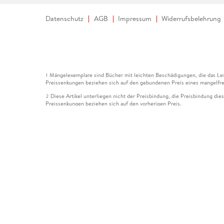
Datenschutz
AGB
Impressum
Widerrufsbelehrung
Mängelexemplare sind Bücher mit leichten Beschädigungen, die das Les
1
Preissenkungen beziehen sich auf den gebundenen Preis eines mangelfre
Diese Artikel unterliegen nicht der Preisbindung, die Preisbindung die
2
Preissenkungen beziehen sich auf den vorherigen Preis.
Durch Öffnen der Leseprobe willigen Sie ein, dass Daten an den Anbie
3
Der gebundene Preis dieses Artikels wird nach Ablauf des auf der Arti
4
Der Preisvergleich bezieht sich auf die unverbindliche Preisempfehlun
5
Der gebundene Preis dieses Artikels wurde vom Verlag gesenkt. Angabe
6
Die Preisbindung dieses Artikels wurde aufgehoben. Angaben zu Preis
7
Der gebundene Preis dieses Artikels wird nach Ablauf des auf der Arti
8
Ihr Gutschein SOMMER13 gilt bis einschließlich 10.08.2026. Sie könne
12
gültig für gesetzlich preisgebundene Artikel (deutschsprachige Bücher 
Gutscheinen und Geschenkkarten kombinierbar. Eine Barauszahlung ist ni