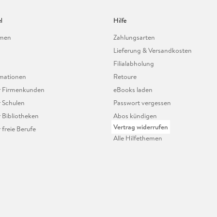
l
Hilfe
hmen
Zahlungsarten
Lieferung & Versandkosten
Filialabholung
mationen
Retoure
ür Firmenkunden
eBooks laden
r Schulen
Passwort vergessen
r Bibliotheken
Abos kündigen
Vertrag widerrufen
r freie Berufe
Alle Hilfethemen