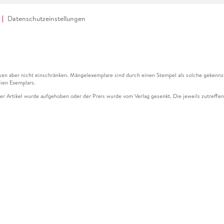
Datenschutzeinstellungen
en aber nicht einschränken. Mängelexemplare sind durch einen Stempel als solche gekennz
ien Exemplars.
ser Artikel wurde aufgehoben oder der Preis wurde vom Verlag gesenkt. Die jeweils zutreffend
ter der Leseprobe übermittelt werden.
kelseite dargestellten Datums vom Verlag angehoben.
g (UVP) des Herstellers.
n zu Preissenkungen beziehen sich auf den vorherigen Preis.
senkungen beziehen sich auf den letzten gebundenen Preis.
kelseite dargestellten Datums vom Verlag angehoben.
n den Gutschein ausschließlich online einlösen unter www.hugendubel.de. Keine Bestellung z
und eBooks) sowie für preisgebundene Kalender, tolino shine (4016621130466), tolino selec
cht möglich. Ein Weiterverkauf und der Handel des Gutscheincodes sind nicht gestattet.