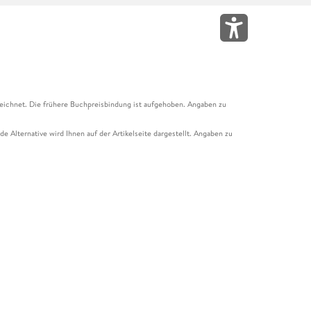
eichnet. Die frühere Buchpreisbindung ist aufgehoben. Angaben zu
e Alternative wird Ihnen auf der Artikelseite dargestellt. Angaben zu
ur Abholung mit Zahlung in der Filiale möglich. Der Gutschein ist nicht
t und das Hugendubel Hörbuch Abo. Der Gutschein ist nicht mit anderen