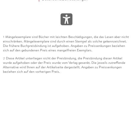
Mängelexemplare sind Bücher mit leichten Beschädigungen, die das Lesen aber nicht
1
einschränken. Mängelexemplare sind durch einen Stempel als solche gekennzeichnet.
Die frühere Buchpreisbindung ist aufgehoben. Angaben zu Preissenkungen beziehen
sich auf den gebundenen Preis eines mangelfreien Exemplars.
Diese Artikel unterliegen nicht der Preisbindung, die Preisbindung dieser Artikel
2
wurde aufgehoben oder der Preis wurde vom Verlag gesenkt. Die jeweils zutreffende
Alternative wird Ihnen auf der Artikelseite dargestellt. Angaben zu Preissenkungen
beziehen sich auf den vorherigen Preis.
Durch Öffnen der Leseprobe willigen Sie ein, dass Daten an den Anbieter der
3
Leseprobe übermittelt werden.
Der gebundene Preis dieses Artikels wird nach Ablauf des auf der Artikelseite
4
dargestellten Datums vom Verlag angehoben.
Der Preisvergleich bezieht sich auf die unverbindliche Preisempfehlung (UVP) des
5
Herstellers.
Der gebundene Preis dieses Artikels wurde vom Verlag gesenkt. Angaben zu
6
Preissenkungen beziehen sich auf den vorherigen Preis.
Die Preisbindung dieses Artikels wurde aufgehoben. Angaben zu Preissenkungen
7