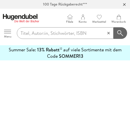
100 Tage Rückgaberecht***
Abholung in über 100 Filialen
Filiale
Konto
Merkzettel
Warenkorb
Hugendubel
Menu
Summer Sale:
13% Rabatt
auf viele Sortimente mit dem
12
mehr
Code
SOMMER13
erfahren