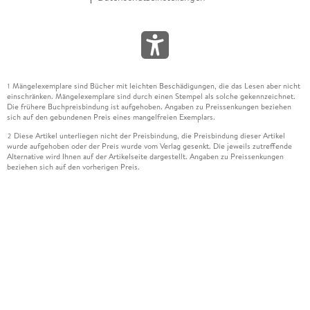
Mängelexemplare sind Bücher mit leichten Beschädigungen, die das Lesen aber nicht
1
einschränken. Mängelexemplare sind durch einen Stempel als solche gekennzeichnet.
Die frühere Buchpreisbindung ist aufgehoben. Angaben zu Preissenkungen beziehen
sich auf den gebundenen Preis eines mangelfreien Exemplars.
Diese Artikel unterliegen nicht der Preisbindung, die Preisbindung dieser Artikel
2
wurde aufgehoben oder der Preis wurde vom Verlag gesenkt. Die jeweils zutreffende
Alternative wird Ihnen auf der Artikelseite dargestellt. Angaben zu Preissenkungen
beziehen sich auf den vorherigen Preis.
Durch Öffnen der Leseprobe willigen Sie ein, dass Daten an den Anbieter der
3
Leseprobe übermittelt werden.
Der gebundene Preis dieses Artikels wird nach Ablauf des auf der Artikelseite
4
dargestellten Datums vom Verlag angehoben.
Der Preisvergleich bezieht sich auf die unverbindliche Preisempfehlung (UVP) des
5
Herstellers.
Der gebundene Preis dieses Artikels wurde vom Verlag gesenkt. Angaben zu
6
Preissenkungen beziehen sich auf den vorherigen Preis.
Die Preisbindung dieses Artikels wurde aufgehoben. Angaben zu Preissenkungen
7