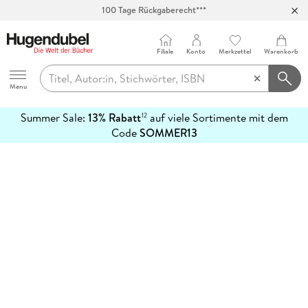
100 Tage Rückgaberecht***
Abholung in über 100 Filialen
Filiale
Konto
Merkzettel
Warenkorb
Hugendubel
Menu
Summer Sale:
13% Rabatt
auf viele Sortimente mit dem
12
mehr
Code
SOMMER13
erfahren