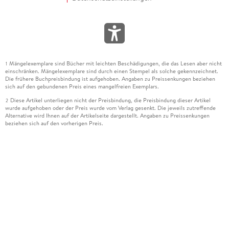
Mängelexemplare sind Bücher mit leichten Beschädigungen, die das Lesen aber nicht
1
einschränken. Mängelexemplare sind durch einen Stempel als solche gekennzeichnet.
Die frühere Buchpreisbindung ist aufgehoben. Angaben zu Preissenkungen beziehen
sich auf den gebundenen Preis eines mangelfreien Exemplars.
Diese Artikel unterliegen nicht der Preisbindung, die Preisbindung dieser Artikel
2
wurde aufgehoben oder der Preis wurde vom Verlag gesenkt. Die jeweils zutreffende
Alternative wird Ihnen auf der Artikelseite dargestellt. Angaben zu Preissenkungen
beziehen sich auf den vorherigen Preis.
Durch Öffnen der Leseprobe willigen Sie ein, dass Daten an den Anbieter der
3
Leseprobe übermittelt werden.
Der gebundene Preis dieses Artikels wird nach Ablauf des auf der Artikelseite
4
dargestellten Datums vom Verlag angehoben.
Der Preisvergleich bezieht sich auf die unverbindliche Preisempfehlung (UVP) des
5
Herstellers.
Der gebundene Preis dieses Artikels wurde vom Verlag gesenkt. Angaben zu
6
Preissenkungen beziehen sich auf den vorherigen Preis.
Die Preisbindung dieses Artikels wurde aufgehoben. Angaben zu Preissenkungen
7