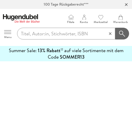
100 Tage Rückgaberecht***
Abholung in über 100 Filialen
Filiale
Konto
Merkzettel
Warenkorb
Hugendubel
Menu
Summer Sale:
13% Rabatt
auf viele Sortimente mit dem
12
mehr
Code
SOMMER13
erfahren