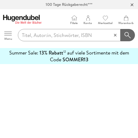
100 Tage Rückgaberecht***
Abholung in über 100 Filialen
Filiale
Konto
Merkzettel
Warenkorb
Hugendubel
Menu
Summer Sale:
13% Rabatt
auf viele Sortimente mit dem
12
mehr
Code
SOMMER13
erfahren