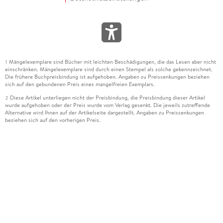
Mängelexemplare sind Bücher mit leichten Beschädigungen, die das Lesen aber nicht
1
einschränken. Mängelexemplare sind durch einen Stempel als solche gekennzeichnet.
Die frühere Buchpreisbindung ist aufgehoben. Angaben zu Preissenkungen beziehen
sich auf den gebundenen Preis eines mangelfreien Exemplars.
Diese Artikel unterliegen nicht der Preisbindung, die Preisbindung dieser Artikel
2
wurde aufgehoben oder der Preis wurde vom Verlag gesenkt. Die jeweils zutreffende
Alternative wird Ihnen auf der Artikelseite dargestellt. Angaben zu Preissenkungen
beziehen sich auf den vorherigen Preis.
Durch Öffnen der Leseprobe willigen Sie ein, dass Daten an den Anbieter der
3
Leseprobe übermittelt werden.
Der gebundene Preis dieses Artikels wird nach Ablauf des auf der Artikelseite
4
dargestellten Datums vom Verlag angehoben.
Der Preisvergleich bezieht sich auf die unverbindliche Preisempfehlung (UVP) des
5
Herstellers.
Der gebundene Preis dieses Artikels wurde vom Verlag gesenkt. Angaben zu
6
Preissenkungen beziehen sich auf den vorherigen Preis.
Die Preisbindung dieses Artikels wurde aufgehoben. Angaben zu Preissenkungen
7