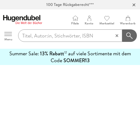
100 Tage Rückgaberecht***
Abholung in über 100 Filialen
Filiale
Konto
Merkzettel
Warenkorb
Hugendubel
Menu
Summer Sale:
13% Rabatt
auf viele Sortimente mit dem
12
mehr
Code
SOMMER13
erfahren