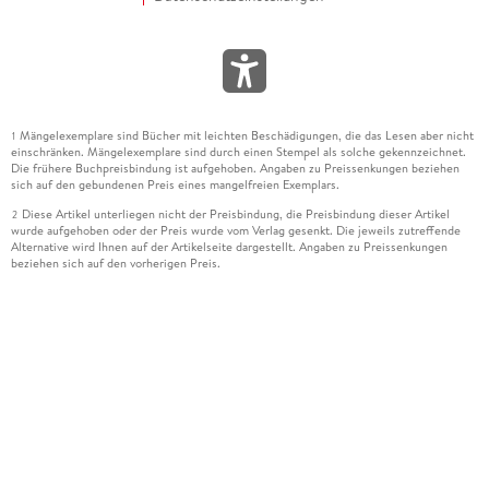
Mängelexemplare sind Bücher mit leichten Beschädigungen, die das Lesen aber nicht
1
einschränken. Mängelexemplare sind durch einen Stempel als solche gekennzeichnet.
Die frühere Buchpreisbindung ist aufgehoben. Angaben zu Preissenkungen beziehen
sich auf den gebundenen Preis eines mangelfreien Exemplars.
Diese Artikel unterliegen nicht der Preisbindung, die Preisbindung dieser Artikel
2
wurde aufgehoben oder der Preis wurde vom Verlag gesenkt. Die jeweils zutreffende
Alternative wird Ihnen auf der Artikelseite dargestellt. Angaben zu Preissenkungen
beziehen sich auf den vorherigen Preis.
Durch Öffnen der Leseprobe willigen Sie ein, dass Daten an den Anbieter der
3
Leseprobe übermittelt werden.
Der gebundene Preis dieses Artikels wird nach Ablauf des auf der Artikelseite
4
dargestellten Datums vom Verlag angehoben.
Der Preisvergleich bezieht sich auf die unverbindliche Preisempfehlung (UVP) des
5
Herstellers.
Der gebundene Preis dieses Artikels wurde vom Verlag gesenkt. Angaben zu
6
Preissenkungen beziehen sich auf den vorherigen Preis.
Die Preisbindung dieses Artikels wurde aufgehoben. Angaben zu Preissenkungen
7