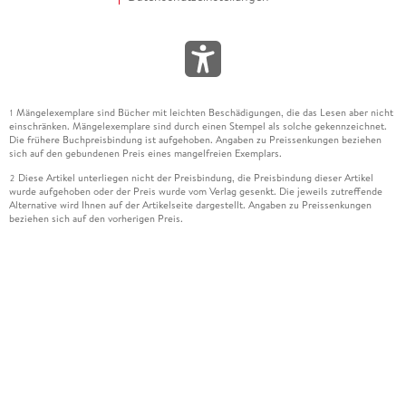
Mängelexemplare sind Bücher mit leichten Beschädigungen, die das Lesen aber nicht
1
einschränken. Mängelexemplare sind durch einen Stempel als solche gekennzeichnet.
Die frühere Buchpreisbindung ist aufgehoben. Angaben zu Preissenkungen beziehen
sich auf den gebundenen Preis eines mangelfreien Exemplars.
Diese Artikel unterliegen nicht der Preisbindung, die Preisbindung dieser Artikel
2
wurde aufgehoben oder der Preis wurde vom Verlag gesenkt. Die jeweils zutreffende
Alternative wird Ihnen auf der Artikelseite dargestellt. Angaben zu Preissenkungen
beziehen sich auf den vorherigen Preis.
Durch Öffnen der Leseprobe willigen Sie ein, dass Daten an den Anbieter der
3
Leseprobe übermittelt werden.
Der gebundene Preis dieses Artikels wird nach Ablauf des auf der Artikelseite
4
dargestellten Datums vom Verlag angehoben.
Der Preisvergleich bezieht sich auf die unverbindliche Preisempfehlung (UVP) des
5
Herstellers.
Der gebundene Preis dieses Artikels wurde vom Verlag gesenkt. Angaben zu
6
Preissenkungen beziehen sich auf den vorherigen Preis.
Die Preisbindung dieses Artikels wurde aufgehoben. Angaben zu Preissenkungen
7