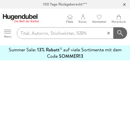
100 Tage Rückgaberecht***
Abholung in über 100 Filialen
Filiale
Konto
Merkzettel
Warenkorb
Hugendubel
Menu
Summer Sale:
13% Rabatt
auf viele Sortimente mit dem
12
mehr
Code
SOMMER13
erfahren