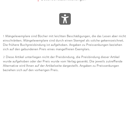
Mängelexemplare sind Bücher mit leichten Beschädigungen, die das Lesen aber nicht
1
einschränken. Mängelexemplare sind durch einen Stempel als solche gekennzeichnet.
Die frühere Buchpreisbindung ist aufgehoben. Angaben zu Preissenkungen beziehen
sich auf den gebundenen Preis eines mangelfreien Exemplars.
Diese Artikel unterliegen nicht der Preisbindung, die Preisbindung dieser Artikel
2
wurde aufgehoben oder der Preis wurde vom Verlag gesenkt. Die jeweils zutreffende
Alternative wird Ihnen auf der Artikelseite dargestellt. Angaben zu Preissenkungen
beziehen sich auf den vorherigen Preis.
Durch Öffnen der Leseprobe willigen Sie ein, dass Daten an den Anbieter der
3
Leseprobe übermittelt werden.
Der gebundene Preis dieses Artikels wird nach Ablauf des auf der Artikelseite
4
dargestellten Datums vom Verlag angehoben.
Der Preisvergleich bezieht sich auf die unverbindliche Preisempfehlung (UVP) des
5
Herstellers.
Der gebundene Preis dieses Artikels wurde vom Verlag gesenkt. Angaben zu
6
Preissenkungen beziehen sich auf den vorherigen Preis.
Die Preisbindung dieses Artikels wurde aufgehoben. Angaben zu Preissenkungen
7