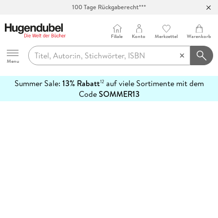
100 Tage Rückgaberecht***
Abholung in über 100 Filialen
Filiale
Konto
Merkzettel
Warenkorb
Hugendubel
Menu
Summer Sale:
13% Rabatt
auf viele Sortimente mit dem
12
mehr
Code
SOMMER13
erfahren