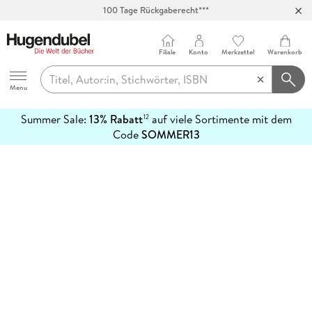
100 Tage Rückgaberecht***
Abholung in über 100 Filialen
Filiale
Konto
Merkzettel
Warenkorb
Hugendubel
Menu
Summer Sale:
13% Rabatt
auf viele Sortimente mit dem
12
mehr
Code
SOMMER13
erfahren