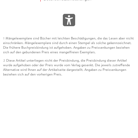
Mängelexemplare sind Bücher mit leichten Beschädigungen, die das Lesen aber nicht
1
einschränken. Mängelexemplare sind durch einen Stempel als solche gekennzeichnet.
Die frühere Buchpreisbindung ist aufgehoben. Angaben zu Preissenkungen beziehen
sich auf den gebundenen Preis eines mangelfreien Exemplars.
Diese Artikel unterliegen nicht der Preisbindung, die Preisbindung dieser Artikel
2
wurde aufgehoben oder der Preis wurde vom Verlag gesenkt. Die jeweils zutreffende
Alternative wird Ihnen auf der Artikelseite dargestellt. Angaben zu Preissenkungen
beziehen sich auf den vorherigen Preis.
Durch Öffnen der Leseprobe willigen Sie ein, dass Daten an den Anbieter der
3
Leseprobe übermittelt werden.
Der gebundene Preis dieses Artikels wird nach Ablauf des auf der Artikelseite
4
dargestellten Datums vom Verlag angehoben.
Der Preisvergleich bezieht sich auf die unverbindliche Preisempfehlung (UVP) des
5
Herstellers.
Der gebundene Preis dieses Artikels wurde vom Verlag gesenkt. Angaben zu
6
Preissenkungen beziehen sich auf den vorherigen Preis.
Die Preisbindung dieses Artikels wurde aufgehoben. Angaben zu Preissenkungen
7