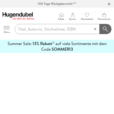
100 Tage Rückgaberecht***
Abholung in über 100 Filialen
Filiale
Konto
Merkzettel
Warenkorb
Hugendubel
Menu
Summer Sale:
13% Rabatt
auf viele Sortimente mit dem
12
mehr
Code
SOMMER13
erfahren