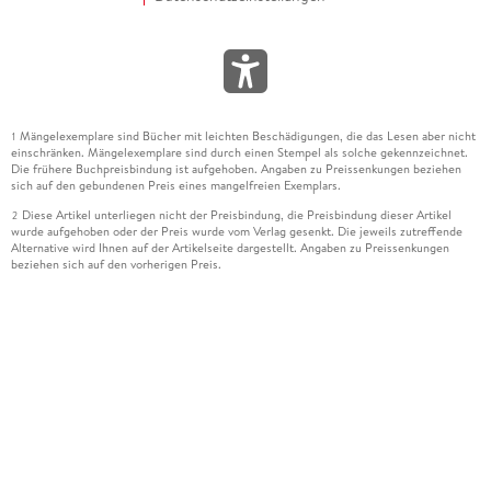
Mängelexemplare sind Bücher mit leichten Beschädigungen, die das Lesen aber nicht
1
einschränken. Mängelexemplare sind durch einen Stempel als solche gekennzeichnet.
Die frühere Buchpreisbindung ist aufgehoben. Angaben zu Preissenkungen beziehen
sich auf den gebundenen Preis eines mangelfreien Exemplars.
Diese Artikel unterliegen nicht der Preisbindung, die Preisbindung dieser Artikel
2
wurde aufgehoben oder der Preis wurde vom Verlag gesenkt. Die jeweils zutreffende
Alternative wird Ihnen auf der Artikelseite dargestellt. Angaben zu Preissenkungen
beziehen sich auf den vorherigen Preis.
Durch Öffnen der Leseprobe willigen Sie ein, dass Daten an den Anbieter der
3
Leseprobe übermittelt werden.
Der gebundene Preis dieses Artikels wird nach Ablauf des auf der Artikelseite
4
dargestellten Datums vom Verlag angehoben.
Der Preisvergleich bezieht sich auf die unverbindliche Preisempfehlung (UVP) des
5
Herstellers.
Der gebundene Preis dieses Artikels wurde vom Verlag gesenkt. Angaben zu
6
Preissenkungen beziehen sich auf den vorherigen Preis.
Die Preisbindung dieses Artikels wurde aufgehoben. Angaben zu Preissenkungen
7