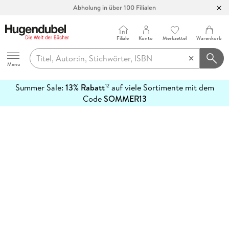
Abholung in über 100 Filialen
Filiale
Konto
Merkzettel
Warenkorb
Hugendubel
Menu
Summer Sale:
13% Rabatt
auf viele Sortimente mit dem
12
mehr
Code
SOMMER13
erfahren