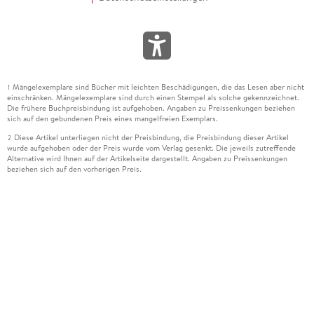
Mängelexemplare sind Bücher mit leichten Beschädigungen, die das Lesen aber nicht
1
einschränken. Mängelexemplare sind durch einen Stempel als solche gekennzeichnet.
Die frühere Buchpreisbindung ist aufgehoben. Angaben zu Preissenkungen beziehen
sich auf den gebundenen Preis eines mangelfreien Exemplars.
Diese Artikel unterliegen nicht der Preisbindung, die Preisbindung dieser Artikel
2
wurde aufgehoben oder der Preis wurde vom Verlag gesenkt. Die jeweils zutreffende
Alternative wird Ihnen auf der Artikelseite dargestellt. Angaben zu Preissenkungen
beziehen sich auf den vorherigen Preis.
Durch Öffnen der Leseprobe willigen Sie ein, dass Daten an den Anbieter der
3
Leseprobe übermittelt werden.
Der gebundene Preis dieses Artikels wird nach Ablauf des auf der Artikelseite
4
dargestellten Datums vom Verlag angehoben.
Der Preisvergleich bezieht sich auf die unverbindliche Preisempfehlung (UVP) des
5
Herstellers.
Der gebundene Preis dieses Artikels wurde vom Verlag gesenkt. Angaben zu
6
Preissenkungen beziehen sich auf den vorherigen Preis.
Die Preisbindung dieses Artikels wurde aufgehoben. Angaben zu Preissenkungen
7