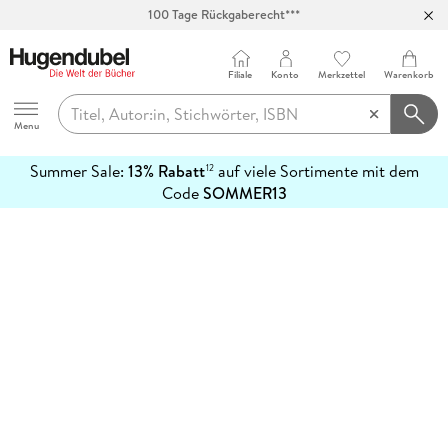
100 Tage Rückgaberecht***
Abholung in über 100 Filialen
Filiale
Konto
Merkzettel
Warenkorb
Hugendubel
Menu
Summer Sale:
13% Rabatt
auf viele Sortimente mit dem
12
mehr
Code
SOMMER13
erfahren