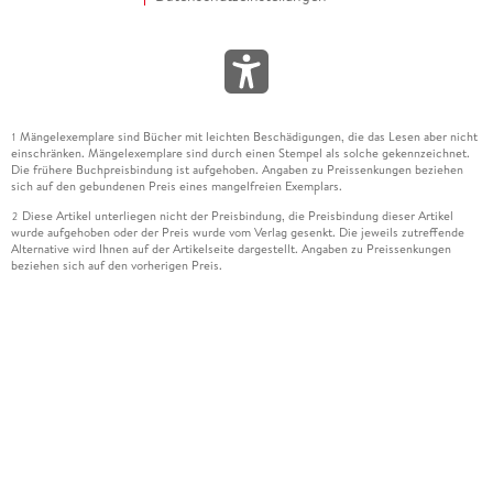
Mängelexemplare sind Bücher mit leichten Beschädigungen, die das Lesen aber nicht
1
einschränken. Mängelexemplare sind durch einen Stempel als solche gekennzeichnet.
Die frühere Buchpreisbindung ist aufgehoben. Angaben zu Preissenkungen beziehen
sich auf den gebundenen Preis eines mangelfreien Exemplars.
Diese Artikel unterliegen nicht der Preisbindung, die Preisbindung dieser Artikel
2
wurde aufgehoben oder der Preis wurde vom Verlag gesenkt. Die jeweils zutreffende
Alternative wird Ihnen auf der Artikelseite dargestellt. Angaben zu Preissenkungen
beziehen sich auf den vorherigen Preis.
Durch Öffnen der Leseprobe willigen Sie ein, dass Daten an den Anbieter der
3
Leseprobe übermittelt werden.
Der gebundene Preis dieses Artikels wird nach Ablauf des auf der Artikelseite
4
dargestellten Datums vom Verlag angehoben.
Der Preisvergleich bezieht sich auf die unverbindliche Preisempfehlung (UVP) des
5
Herstellers.
Der gebundene Preis dieses Artikels wurde vom Verlag gesenkt. Angaben zu
6
Preissenkungen beziehen sich auf den vorherigen Preis.
Die Preisbindung dieses Artikels wurde aufgehoben. Angaben zu Preissenkungen
7