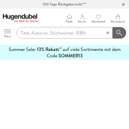
100 Tage Rückgaberecht***
Abholung in über 100 Filialen
Filiale
Konto
Merkzettel
Warenkorb
Hugendubel
Menu
Summer Sale:
13% Rabatt
auf viele Sortimente mit dem
12
mehr
Code
SOMMER13
erfahren