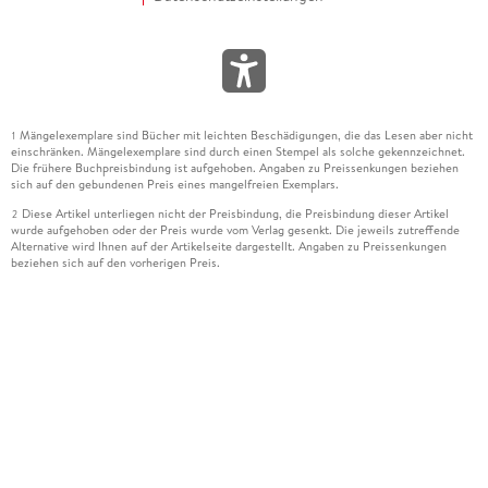
Mängelexemplare sind Bücher mit leichten Beschädigungen, die das Lesen aber nicht
1
einschränken. Mängelexemplare sind durch einen Stempel als solche gekennzeichnet.
Die frühere Buchpreisbindung ist aufgehoben. Angaben zu Preissenkungen beziehen
sich auf den gebundenen Preis eines mangelfreien Exemplars.
Diese Artikel unterliegen nicht der Preisbindung, die Preisbindung dieser Artikel
2
wurde aufgehoben oder der Preis wurde vom Verlag gesenkt. Die jeweils zutreffende
Alternative wird Ihnen auf der Artikelseite dargestellt. Angaben zu Preissenkungen
beziehen sich auf den vorherigen Preis.
Durch Öffnen der Leseprobe willigen Sie ein, dass Daten an den Anbieter der
3
Leseprobe übermittelt werden.
Der gebundene Preis dieses Artikels wird nach Ablauf des auf der Artikelseite
4
dargestellten Datums vom Verlag angehoben.
Der Preisvergleich bezieht sich auf die unverbindliche Preisempfehlung (UVP) des
5
Herstellers.
Der gebundene Preis dieses Artikels wurde vom Verlag gesenkt. Angaben zu
6
Preissenkungen beziehen sich auf den vorherigen Preis.
Die Preisbindung dieses Artikels wurde aufgehoben. Angaben zu Preissenkungen
7