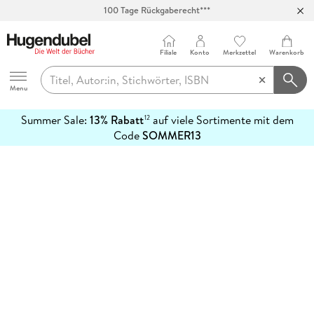
100 Tage Rückgaberecht***
Abholung in über 100 Filialen
Filiale
Konto
Merkzettel
Warenkorb
Hugendubel
Menu
Summer Sale:
13% Rabatt
auf viele Sortimente mit dem
12
mehr
Code
SOMMER13
erfahren