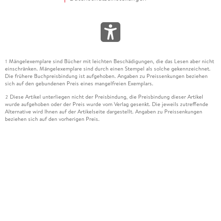
Mängelexemplare sind Bücher mit leichten Beschädigungen, die das Lesen aber nicht
1
einschränken. Mängelexemplare sind durch einen Stempel als solche gekennzeichnet.
Die frühere Buchpreisbindung ist aufgehoben. Angaben zu Preissenkungen beziehen
sich auf den gebundenen Preis eines mangelfreien Exemplars.
Diese Artikel unterliegen nicht der Preisbindung, die Preisbindung dieser Artikel
2
wurde aufgehoben oder der Preis wurde vom Verlag gesenkt. Die jeweils zutreffende
Alternative wird Ihnen auf der Artikelseite dargestellt. Angaben zu Preissenkungen
beziehen sich auf den vorherigen Preis.
Durch Öffnen der Leseprobe willigen Sie ein, dass Daten an den Anbieter der
3
Leseprobe übermittelt werden.
Der gebundene Preis dieses Artikels wird nach Ablauf des auf der Artikelseite
4
dargestellten Datums vom Verlag angehoben.
Der Preisvergleich bezieht sich auf die unverbindliche Preisempfehlung (UVP) des
5
Herstellers.
Der gebundene Preis dieses Artikels wurde vom Verlag gesenkt. Angaben zu
6
Preissenkungen beziehen sich auf den vorherigen Preis.
Die Preisbindung dieses Artikels wurde aufgehoben. Angaben zu Preissenkungen
7