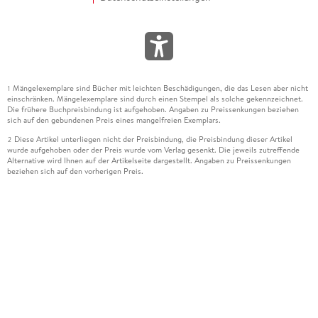
Mängelexemplare sind Bücher mit leichten Beschädigungen, die das Lesen aber nicht
1
einschränken. Mängelexemplare sind durch einen Stempel als solche gekennzeichnet.
Die frühere Buchpreisbindung ist aufgehoben. Angaben zu Preissenkungen beziehen
sich auf den gebundenen Preis eines mangelfreien Exemplars.
Diese Artikel unterliegen nicht der Preisbindung, die Preisbindung dieser Artikel
2
wurde aufgehoben oder der Preis wurde vom Verlag gesenkt. Die jeweils zutreffende
Alternative wird Ihnen auf der Artikelseite dargestellt. Angaben zu Preissenkungen
beziehen sich auf den vorherigen Preis.
Durch Öffnen der Leseprobe willigen Sie ein, dass Daten an den Anbieter der
3
Leseprobe übermittelt werden.
Der gebundene Preis dieses Artikels wird nach Ablauf des auf der Artikelseite
4
dargestellten Datums vom Verlag angehoben.
Der Preisvergleich bezieht sich auf die unverbindliche Preisempfehlung (UVP) des
5
Herstellers.
Der gebundene Preis dieses Artikels wurde vom Verlag gesenkt. Angaben zu
6
Preissenkungen beziehen sich auf den vorherigen Preis.
Die Preisbindung dieses Artikels wurde aufgehoben. Angaben zu Preissenkungen
7