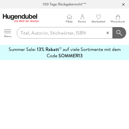
100 Tage Rückgaberecht***
Abholung in über 100 Filialen
Filiale
Konto
Merkzettel
Warenkorb
Hugendubel
Menu
Summer Sale:
13% Rabatt
auf viele Sortimente mit dem
12
mehr
Code
SOMMER13
erfahren